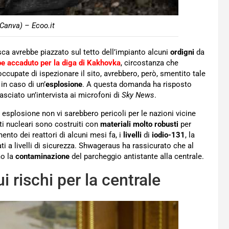
Canva) – Ecoo.it
ca avrebbe piazzato sul tetto dell’impianto alcuni
ordigni
da
e accaduto per la diga di Kakhovka
, circostanza che
ccupate di ispezionare il sito, avrebbero, però, smentito tale
in caso di un’
esplosione
. A questa domanda ha risposto
lasciato un’intervista ai microfoni di
Sky News
.
 esplosione non vi sarebbero pericoli per le nazioni vicine
nti nucleari sono costruiti con
materiali molto robusti
per
mento dei reattori di alcuni mesi fa, i
livelli
di
iodio-131
, la
ti a livelli di sicurezza. Shwageraus ha rassicurato che al
mo la
contaminazione
del parcheggio antistante alla centrale.
 rischi per la centrale