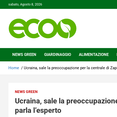
Skip
sabato, Agosto 8, 2026
to
content
Tutelare il nostro Pianeta è la nostra priorità
Ecoo.it
NEWS GREEN
GIARDINAGGIO
ALIMENTAZIONE
Home
Ucraina, sale la preoccupazione per la centrale di Zapo
NEWS GREEN
Ucraina, sale la preoccupazione
parla l’esperto