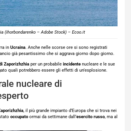
hia (ihorbondarenko – Adobe Stock) – Ecoo.it
rra in
Ucraina
. Anche nelle scorse ore si sono registrati
ilancio già pesantissimo che si aggrava giorno dopo giorno.
di Zaporizhzhia
per un probabile
incidente
nucleare e le sue
to quali potrebbero essere gli effetti di un’esplosione.
rale nucleare di
’esperto
Zaporizhzhia
, il più grande impianto d’Europa che si trova nei
 stato
occupato
ormai da settimane dall’
esercito russo
, ma al