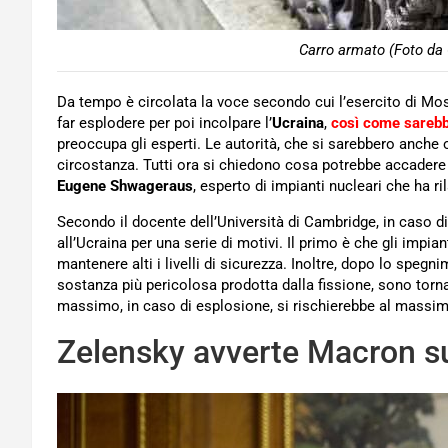
Carro armato (Foto da 
Da tempo è circolata la voce secondo cui l’esercito di Mos
far esplodere per poi incolpare l’
Ucraina
,
così come sarebb
preoccupa gli esperti. Le autorità, che si sarebbero anche o
circostanza. Tutti ora si chiedono cosa potrebbe accadere 
Eugene Shwageraus
, esperto di impianti nucleari che ha ri
Secondo il docente dell’Università di Cambridge, in caso di
all’Ucraina per una serie di motivi. Il primo è che gli impia
mantenere alti i livelli di sicurezza. Inoltre, dopo lo spegni
sostanza più pericolosa prodotta dalla fissione, sono torna
massimo, in caso di esplosione, si rischierebbe al massi
Zelensky avverte Macron sui