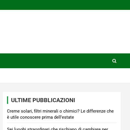
ULTIME PUBBLICAZIONI
Creme solari, filtri minerali o chimici? Le differenze che
è utile conoscere prima dell’estate
Sei luoghi straordinari che rischiano di cambiare per