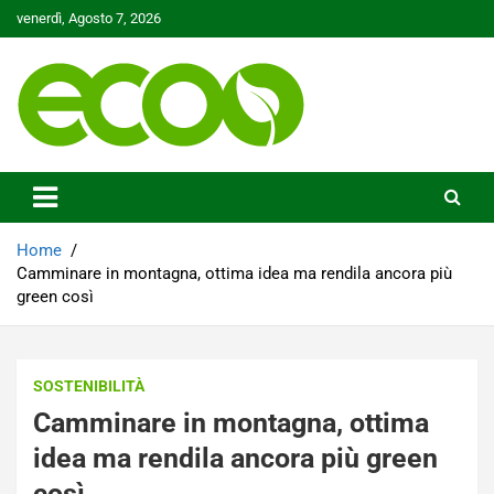
Skip
venerdì, Agosto 7, 2026
to
content
Tutelare il nostro Pianeta è la nostra priorità
Ecoo.it
Home
Camminare in montagna, ottima idea ma rendila ancora più
green così
SOSTENIBILITÀ
Camminare in montagna, ottima
idea ma rendila ancora più green
così