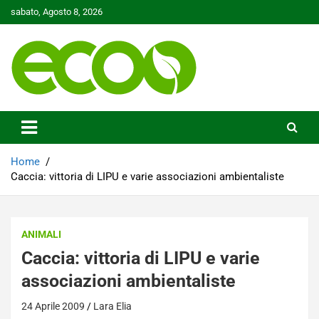
Skip
sabato, Agosto 8, 2026
to
content
Tutelare il nostro Pianeta è la nostra priorità
Ecoo.it
Home
Caccia: vittoria di LIPU e varie associazioni ambientaliste
ANIMALI
Caccia: vittoria di LIPU e varie
associazioni ambientaliste
24 Aprile 2009
Lara Elia