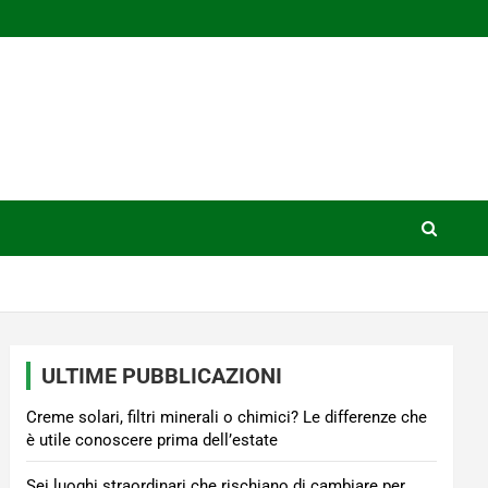
ULTIME PUBBLICAZIONI
Creme solari, filtri minerali o chimici? Le differenze che
è utile conoscere prima dell’estate
Sei luoghi straordinari che rischiano di cambiare per