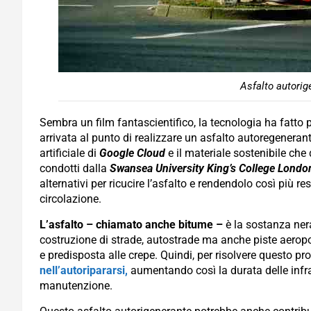
Asfalto autorig
Sembra un film fantascientifico, la tecnologia ha fatto 
arrivata al punto di realizzare un asfalto autoregenerante.
artificiale di
Google Cloud
e il materiale sostenibile che
condotti dalla
Swansea University King’s College Londo
alternativi per ricucire l’asfalto e rendendolo così più re
circolazione.
L’asfalto – chiamato anche bitume –
è la sostanza nera
costruzione di strade, autostrade ma anche piste aeropor
e predisposta alle crepe. Quindi, per risolvere questo 
nell’autoripararsi,
aumentando così la durata delle infrast
manutenzione.