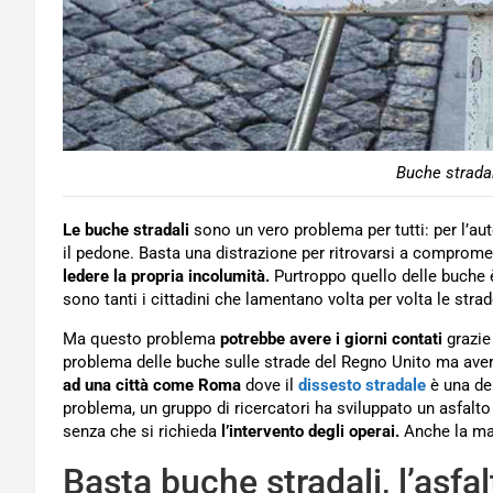
Buche stradal
Le buche stradali
sono un vero problema per tutti: per l’au
il pedone. Basta una distrazione per ritrovarsi a compromette
ledere la propria incolumità.
Purtroppo quello delle buche 
sono tanti i cittadini che lamentano volta per volta le strade
Ma questo problema
potrebbe avere i giorni contati
grazie 
problema delle buche sulle strade del Regno Unito ma aver
ad una città come Roma
dove il
dissesto stradale
è una del
problema, un gruppo di ricercatori ha sviluppato un asfal
senza che si richieda
l’intervento degli operai.
Anche la ma
Basta buche stradali, l’asfa