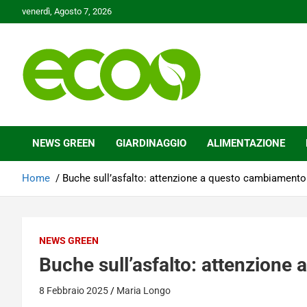
Skip
venerdì, Agosto 7, 2026
to
content
Tutelare il nostro Pianeta è la nostra priorità
Ecoo.it
NEWS GREEN
GIARDINAGGIO
ALIMENTAZIONE
Home
Buche sull’asfalto: attenzione a questo cambiamento
NEWS GREEN
Buche sull’asfalto: attenzione
8 Febbraio 2025
Maria Longo