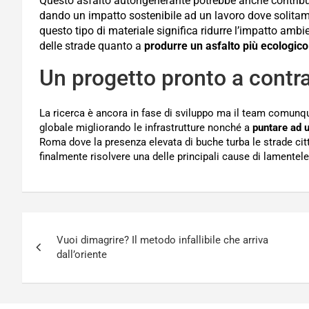
Questo asfalto autorigenerante potrebbe anche contrib
dando un impatto sostenibile ad un lavoro dove solitam
questo tipo di materiale significa ridurre l’impatto ambie
delle strade quanto a
produrre un asfalto più ecologico
Un progetto pronto a contra
La ricerca è ancora in fase di sviluppo ma il team comunq
globale migliorando le infrastrutture nonché a
puntare ad u
Roma dove la presenza elevata di buche turba le strade cit
finalmente risolvere una delle principali cause di lamentele 
Navigazione
Vuoi dimagrire? Il metodo infallibile che arriva
articoli
dall’oriente