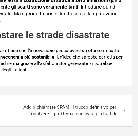
uire ad una
costruzione di strada a zero emissioni
quindi
ente gli
scarti sono veramente tanti
. Introdurre quindi
ntale. Ma il progetto non si limita solo alla riparazione
.
stare le strade disastrate
ue ritiene che l’innovazione possa avere un ottimo impatto
n’economia più sostenibile.
Un’idea che sarebbe perfetta per
tadine ma grazie all’asfalto autorigenerante si potrebbe
degli italiani.
Addio chiamate SPAM, il trucco definitivo per
risolvere il problema: non avrai più fastidi