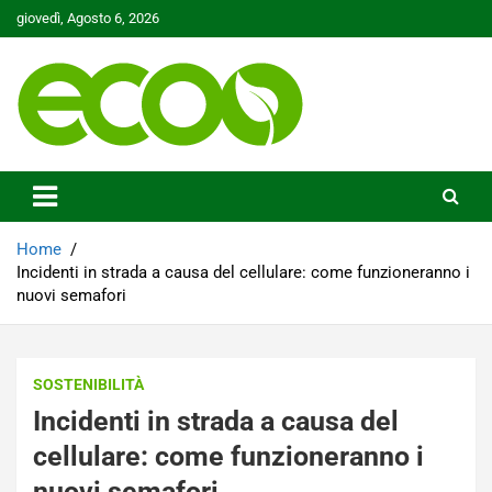
Skip
giovedì, Agosto 6, 2026
to
content
Tutelare il nostro Pianeta è la nostra priorità
Ecoo.it
Home
Incidenti in strada a causa del cellulare: come funzioneranno i
nuovi semafori
SOSTENIBILITÀ
Incidenti in strada a causa del
cellulare: come funzioneranno i
nuovi semafori