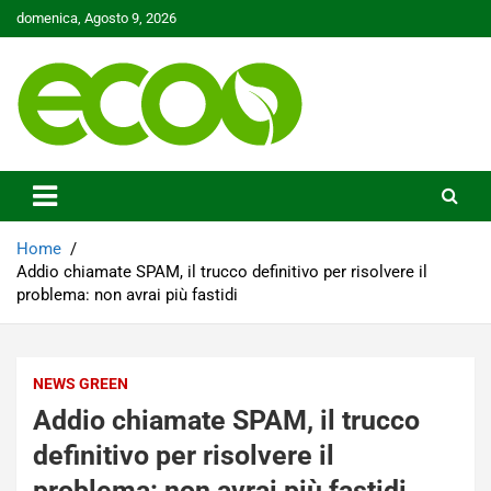
Skip
domenica, Agosto 9, 2026
to
content
Tutelare il nostro Pianeta è la nostra priorità
Ecoo.it
Home
Addio chiamate SPAM, il trucco definitivo per risolvere il
problema: non avrai più fastidi
NEWS GREEN
Addio chiamate SPAM, il trucco
definitivo per risolvere il
problema: non avrai più fastidi