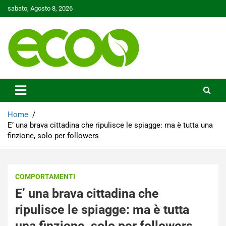
Skip
sabato, Agosto 8, 2026
to
content
Tutelare il nostro Pianeta è la nostra priorità
Ecoo.it
Home
E’ una brava cittadina che ripulisce le spiagge: ma è tutta una
finzione, solo per followers
COMPORTAMENTI
E’ una brava cittadina che
ripulisce le spiagge: ma è tutta
una finzione, solo per followers