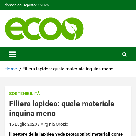
Skip
domenica, Agosto 9, 2026
to
content
Tutelare il nostro Pianeta è la nostra priorità
Ecoo.it
Home
Filiera lapidea: quale materiale inquina meno
SOSTENIBILITÀ
Filiera lapidea: quale materiale
inquina meno
15 Luglio 2023
Virginia Grozio
Il settore della lapidea vede protagonisti materiali come