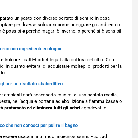
arato un pasto con diverse portate di sentire in casa
optare per diverse soluzioni come arieggiare gli ambienti o
 è possibil
e
perché magari è inverno, o perché si è sensibili
porco con ingredienti ecologici
liminare i cattivi odori legati alla cottura del cibo. Con
i in quanto eviterai di acquistare molteplici prodotti per la
tro.
ggi per un risultato sbalorditivo
er ambienti sarà necessario munirsi di una pentola media,
questa, nell’acqua e portarla ad ebollizione a fiamma bassa o
rà profumato ed eliminerà tutti gli odori
sgradevoli di
cco che non conosci per pulire il bagno
 essere usata in altri modi ingegnosissimi. Puoi, ad