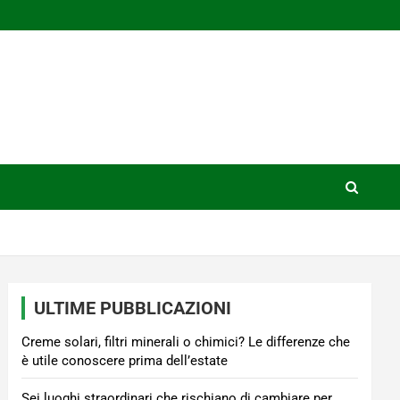
ULTIME PUBBLICAZIONI
Creme solari, filtri minerali o chimici? Le differenze che
è utile conoscere prima dell’estate
Sei luoghi straordinari che rischiano di cambiare per