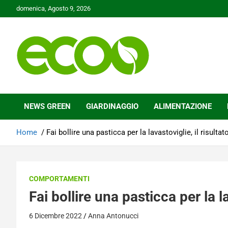
Skip
domenica, Agosto 9, 2026
to
content
Tutelare il nostro Pianeta è la nostra priorità
Ecoo.it
NEWS GREEN
GIARDINAGGIO
ALIMENTAZIONE
Home
Fai bollire una pasticca per la lavastoviglie, il risultato
COMPORTAMENTI
Fai bollire una pasticca per la la
6 Dicembre 2022
Anna Antonucci