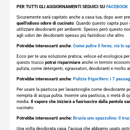
PER TUTTI GLI AGGIORNAMENTI SEGUICI SU
FACEBOOK
Sicuramente sarà capitato anche a casa tua, dopo aver prep
quell’odioso odore di cucinato
. Quando questo capita puoi 
utilizzare deodoranti per ambienti. Spesso però questo non
agli odori dei deodoranti spesso più fastidiosi che altro.
Potrebbe interessarti anche
:
Come pulire il forno, via lo s
Ecco per te una soluzione pratica
,
veloce ed ecologica per e
questo trucco
potrai risparmiare
anche in termini economic
pulizia, come detergenti, sgrassatori, deodoranti e molto al
Potrebbe interessarti anche
:
Pulizia frigorifero: i 7 passa
Per usare la pasticca per lavastoviglie come deodorante p
riempita di acqua pulita. Inserire una pasticca, o metà di 
media.
Il vapore che inizierà a fuoriuscire dalla pentola sa
cucinato.
Potrebbe interessarti anche:
Brucia uno spazzolino: il tru
Una volta deodorata casa, l’acqua che abbiamo usato potrà