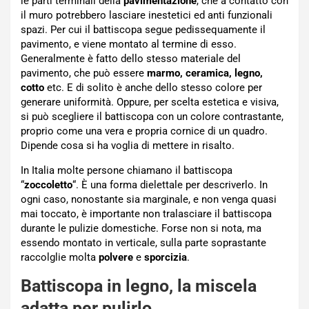
le parti terminali della
pavimentazione
, che a contatto con
il muro potrebbero lasciare inestetici ed anti funzionali
spazi. Per cui il battiscopa segue pedissequamente il
pavimento, e viene montato al termine di esso.
Generalmente è fatto dello stesso materiale del
pavimento, che può essere
marmo, ceramica, legno,
cotto
etc. E di solito è anche dello stesso colore per
generare uniformità. Oppure, per scelta estetica e visiva,
si può scegliere il battiscopa con un colore contrastante,
proprio come una vera e propria cornice di un quadro.
Dipende cosa si ha voglia di mettere in risalto.
In Italia molte persone chiamano il battiscopa
“
zoccoletto
“. È una forma dielettale per descriverlo. In
ogni caso, nonostante sia marginale, e non venga quasi
mai toccato, è importante non tralasciare il battiscopa
durante le pulizie domestiche. Forse non si nota, ma
essendo montato in verticale, sulla parte soprastante
raccolglie molta
polvere
e
sporcizia
.
Battiscopa in legno, la miscela
adatta per pulirlo