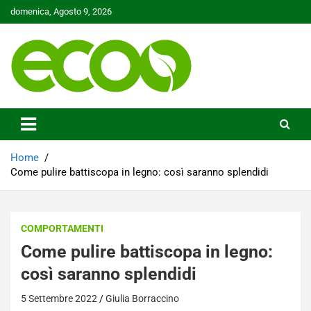
Skip
domenica, Agosto 9, 2026
to
content
Tutelare il nostro Pianeta è la nostra priorità
Ecoo.it
Home
Come pulire battiscopa in legno: così saranno splendidi
COMPORTAMENTI
Come pulire battiscopa in legno:
così saranno splendidi
5 Settembre 2022
Giulia Borraccino