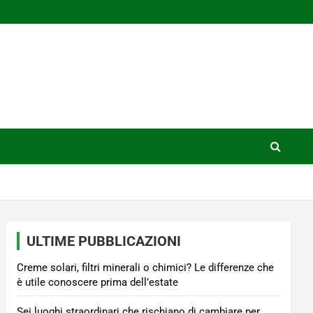
ULTIME PUBBLICAZIONI
Creme solari, filtri minerali o chimici? Le differenze che
è utile conoscere prima dell’estate
Sei luoghi straordinari che rischiano di cambiare per