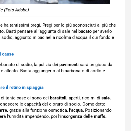
le (Foto Adobe)
ale ha tantissimi pregi. Pregi per lo più sconosciuti ai più che
. Basti pensare all’aggiunta di sale nel
bucato
per averlo
 sodio, aggiunto in bacinella ricolma d’acqua il cui fondo è
li cause
bonato di sodio, la pulizia dei
pavimenti
sarà un gioco da
nte alleato. Basta aggiungerlo al bicarbonato di sodio e
e il retino in spiaggia
di tante case ci sono dei
barattoli,
aperti, ricolmi di
sale.
 conoscere le capacità del cloruro di sodio. Come detto
arre,
grazie alla funzione osmotica,
l’acqua.
Posizionando
inerà l’umidità impendendo, poi
l’insorgenza
delle
muffe.