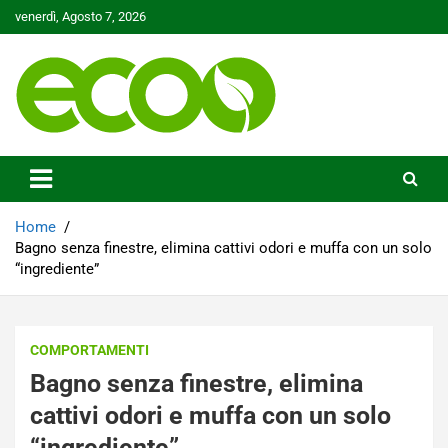
Skip
venerdì, Agosto 7, 2026
to
content
Tutelare il nostro Pianeta è la nostra priorità
Ecoo.it
Home
Bagno senza finestre, elimina cattivi odori e muffa con un solo
“ingrediente”
COMPORTAMENTI
Bagno senza finestre, elimina
cattivi odori e muffa con un solo
“ingrediente”