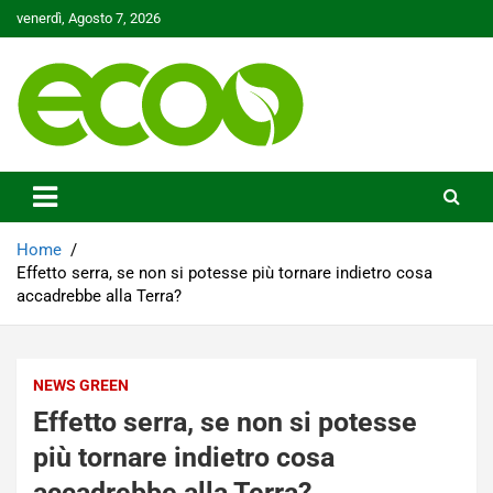
Skip
venerdì, Agosto 7, 2026
to
content
Tutelare il nostro Pianeta è la nostra priorità
Ecoo.it
Home
Effetto serra, se non si potesse più tornare indietro cosa
accadrebbe alla Terra?
NEWS GREEN
Effetto serra, se non si potesse
più tornare indietro cosa
accadrebbe alla Terra?