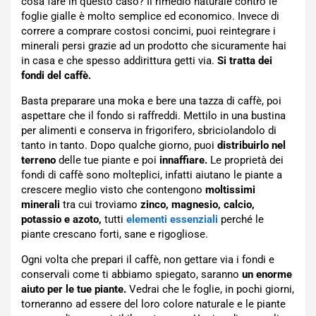
cosa fare in questo caso? Il rimedio naturale contro le
foglie gialle è molto semplice ed economico. Invece di
correre a comprare costosi concimi, puoi reintegrare i
minerali persi grazie ad un prodotto che sicuramente hai
in casa e che spesso addirittura getti via.
Si tratta dei
fondi del caffè.
Basta preparare una moka e bere una tazza di caffè, poi
aspettare che il fondo si raffreddi. Mettilo in una bustina
per alimenti e conserva in frigorifero, sbriciolandolo di
tanto in tanto. Dopo qualche giorno, puoi
distribuirlo nel
terreno
delle tue piante e poi
innaffiare.
Le proprietà dei
fondi di caffè sono molteplici, infatti aiutano le piante a
crescere meglio visto che contengono
moltissimi
minerali
tra cui troviamo
zinco, magnesio, calcio,
potassio e azoto,
tutti
elementi essenziali
perché le
piante crescano forti, sane e rigogliose.
Ogni volta che prepari il caffè, non gettare via i fondi e
conservali come ti abbiamo spiegato, saranno
un enorme
aiuto per le tue piante.
Vedrai che le foglie, in pochi giorni,
torneranno ad essere del loro colore naturale e le piante