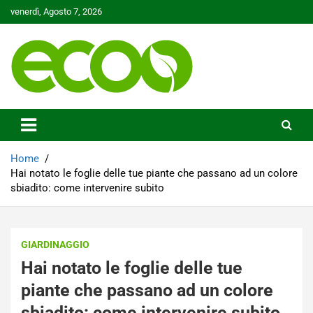
Skip
venerdì, Agosto 7, 2026
to
content
Tutelare il nostro Pianeta è la nostra priorità
Ecoo.it
Home
Hai notato le foglie delle tue piante che passano ad un colore
sbiadito: come intervenire subito
GIARDINAGGIO
Hai notato le foglie delle tue
piante che passano ad un colore
sbiadito: come intervenire subito