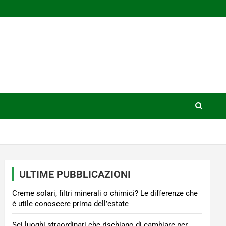
ULTIME PUBBLICAZIONI
Creme solari, filtri minerali o chimici? Le differenze che
è utile conoscere prima dell’estate
Sei luoghi straordinari che rischiano di cambiare per