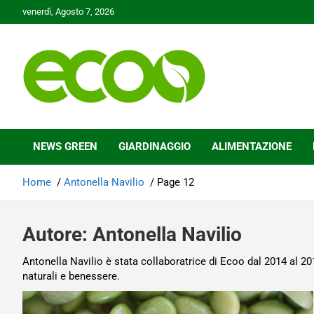
Skip
venerdì, Agosto 7, 2026
to
content
Tutelare il nostro Pianeta è la nostra priorità
Ecoo.it
NEWS GREEN
GIARDINAGGIO
ALIMENTAZIONE
Home
Antonella Navilio
Page 12
Autore:
Antonella Navilio
Antonella Navilio è stata collaboratrice di Ecoo dal 2014 al 20
naturali e benessere.