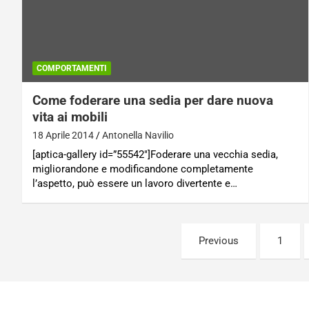
COMPORTAMENTI
Come foderare una sedia per dare nuova
vita ai mobili
18 Aprile 2014
Antonella Navilio
[aptica-gallery id=”55542″]Foderare una vecchia sedia,
migliorandone e modificandone completamente
l’aspetto, può essere un lavoro divertente e…
Paginazione
Previous
1
degli
articoli