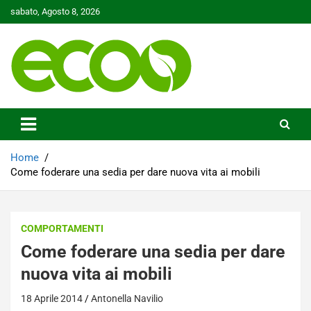
Skip
sabato, Agosto 8, 2026
to
content
Tutelare il nostro Pianeta è la nostra priorità
Ecoo.it
Home
Come foderare una sedia per dare nuova vita ai mobili
COMPORTAMENTI
Come foderare una sedia per dare
nuova vita ai mobili
18 Aprile 2014
Antonella Navilio