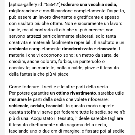
[aptica-gallery id=”55542″]
Foderare una vecchia sedia
,
migliorandone e modificandone completamente l’aspetto,
può essere un lavoro divertente e gratificante e spesso
con risultati più che ottimi. Non è sicuramente un lavoro
facile, ma al contrario di ciò che si può credere, non
servono attrezzi particolarmente elaborati, solo tanta
creatività e materiali facilmente reperibili. Il risultato è un
ambiente
completamente
rimodernizzato
e
rinnovato
. I
materiali che vi occorrono sono: un metro da sarta, dei
chiodini, anche colorati, forbici, un punteruolo o
cacciavite, un martello, colla a caldo, pinze e il tessuto
della fantasia che più vi piace.
Come foderare il sedile e le altre parti della sedia
Per potere garantire
un ottimo rivestimento
, sarebbe utile
misurare le parti della sedia che volete rifoderare:
schienale
,
seduta
,
braccioli
. In questo modo saprete
quanta stoffa vi serve per foderare tutte le sedie, se ve n’è
più di una. Acquistato il tessuto, l’ideale sarebbe tagliare
il tessuto direttamente sulla sagoma della sedia,
lasciando uno o due cm di margine, e fissare poi al sedile