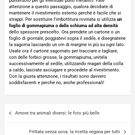
punteruolo per gli eventuali punti metallici. Fate
attenzione a questo passaggio, qualora decidiate di
mantenere il rivestimento esterno perché è facile che si
strappi. Per sostituire l’imbottitura rovinata si utilizza
un
foglio di gommapiuma o della schiuma ad alta densità
dello spessore prescelto. Ora prendete un cartone o un
foglio di giornale, poggiatevi sopra il sedile, e disegnatene
la sagoma lasciando un cm di margine in più su ogni lato.
Usate ora il cartone sagomato per tracciare e tagliare,
con delle forbici grosse, la gommapiuma, unitela
successivamente al sedile, utilizzando magari della colla
a caldo, lasciate asciugare e procedete al rivestimento.
Con la giusta attenzione, i risultati sono davvero
soddisfacenti e perché no, anche professionali!
Navigazione
Amore tra animali diversi: le foto più belle
articoli
Frittata senza uova: la ricetta vegana per tutti