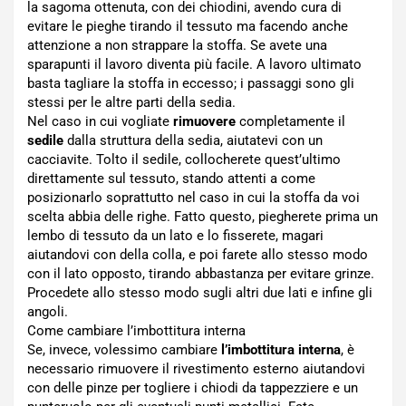
la sagoma ottenuta, con dei chiodini, avendo cura di
evitare le pieghe tirando il tessuto ma facendo anche
attenzione a non strappare la stoffa. Se avete una
sparapunti il lavoro diventa più facile. A lavoro ultimato
basta tagliare la stoffa in eccesso; i passaggi sono gli
stessi per le altre parti della sedia.
Nel caso in cui vogliate
rimuovere
completamente il
sedile
dalla struttura della sedia, aiutatevi con un
cacciavite. Tolto il sedile, collocherete quest’ultimo
direttamente sul tessuto, stando attenti a come
posizionarlo soprattutto nel caso in cui la stoffa da voi
scelta abbia delle righe. Fatto questo, piegherete prima un
lembo di tessuto da un lato e lo fisserete, magari
aiutandovi con della colla, e poi farete allo stesso modo
con il lato opposto, tirando abbastanza per evitare grinze.
Procedete allo stesso modo sugli altri due lati e infine gli
angoli.
Come cambiare l’imbottitura interna
Se, invece, volessimo cambiare
l’imbottitura interna
, è
necessario rimuovere il rivestimento esterno aiutandovi
con delle pinze per togliere i chiodi da tappezziere e un