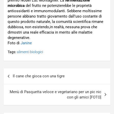
premio Nobel Luc Montagnier. La
fermentazione
microbica
del frutto ne potenzierebbe le proprietà
antiossidanti e immunomodulanti. Sebbene moltissime
persone abbiano tratto giovamento dall’uso costante di
questo prodotto naturale, la comunità scientifica rimane
dubbiosa, non esistendo,in realtà, nessuna prova che
dimostri una reale efficacia in merito alle malattie
degenerative.
Foto di
Janine
Tags:
alimenti biologici
Navigazione
Il cane che gioca con una tigre
articoli
Menù di Pasquetta veloce e vegetariano per un pic nic
con gli amici [FOTO]