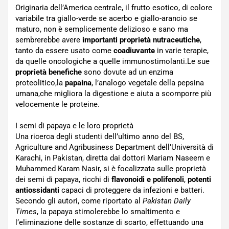
Originaria dell’America centrale, il frutto esotico, di colore
variabile tra giallo-verde se acerbo e giallo-arancio se
maturo, non è semplicemente delizioso e sano ma
sembrerebbe avere
importanti proprietà nutraceutiche
,
tanto da essere usato come
coadiuvante
in varie terapie,
da quelle oncologiche a quelle immunostimolanti.Le sue
proprietà benefiche
sono dovute ad un enzima
proteolitico,la
papaina
, l’analogo vegetale della pepsina
umana,che migliora la digestione e aiuta a scomporre più
velocemente le proteine.
I semi di papaya e le loro proprietà
Una ricerca degli studenti dell’ultimo anno del BS,
Agriculture and Agribusiness Department dell’Università di
Karachi, in Pakistan, diretta dai dottori Mariam Naseem e
Muhammed Karam Nasir, si è focalizzata sulle proprietà
dei semi di papaya, ricchi di
flavonoidi
e polifenoli
,
potenti
antiossidanti
capaci di proteggere da infezioni e batteri.
Secondo gli autori, come riportato al
Pakistan Daily
Times
, la papaya stimolerebbe lo smaltimento e
l’eliminazione delle sostanze di scarto, effettuando una