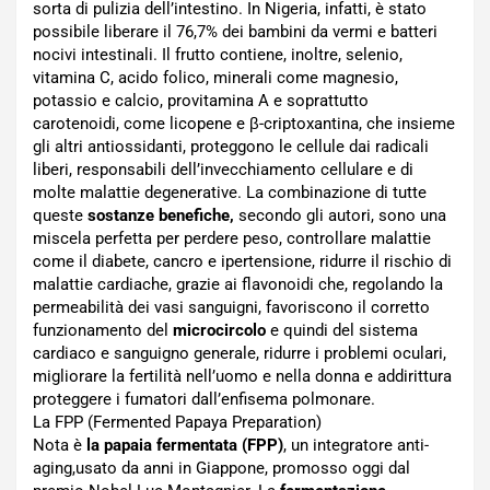
sorta di pulizia dell’intestino. In Nigeria, infatti, è stato
possibile liberare il 76,7% dei bambini da vermi e batteri
nocivi intestinali. Il frutto contiene, inoltre, selenio,
vitamina C, acido folico, minerali come magnesio,
potassio e calcio, provitamina A e soprattutto
carotenoidi, come licopene e β-criptoxantina, che insieme
gli altri antiossidanti, proteggono le cellule dai radicali
liberi, responsabili dell’invecchiamento cellulare e di
molte malattie degenerative. La combinazione di tutte
queste
sostanze benefiche,
secondo gli autori, sono una
miscela perfetta per perdere peso, controllare malattie
come il diabete, cancro e ipertensione, ridurre il rischio di
malattie cardiache, grazie ai flavonoidi che, regolando la
permeabilità dei vasi sanguigni, favoriscono il corretto
funzionamento del
microcircolo
e quindi del sistema
cardiaco e sanguigno generale, ridurre i problemi oculari,
migliorare la fertilità nell’uomo e nella donna e addirittura
proteggere i fumatori dall’enfisema polmonare.
La FPP (Fermented Papaya Preparation)
Nota è
la papaia fermentata (FPP)
, un integratore anti-
aging,usato da anni in Giappone, promosso oggi dal