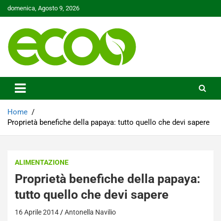
Skip
domenica, Agosto 9, 2026
to
content
Tutelare il nostro Pianeta è la nostra priorità
Ecoo.it
Home
Proprietà benefiche della papaya: tutto quello che devi sapere
ALIMENTAZIONE
Proprietà benefiche della papaya:
tutto quello che devi sapere
16 Aprile 2014
Antonella Navilio