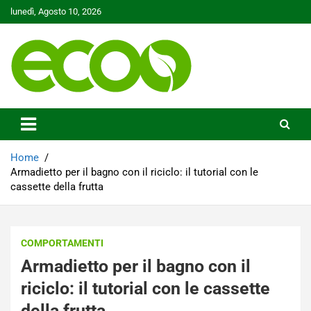
Skip
lunedì, Agosto 10, 2026
to
content
Tutelare il nostro Pianeta è la nostra priorità
Ecoo.it
Home
Armadietto per il bagno con il riciclo: il tutorial con le
cassette della frutta
COMPORTAMENTI
Armadietto per il bagno con il
riciclo: il tutorial con le cassette
della frutta