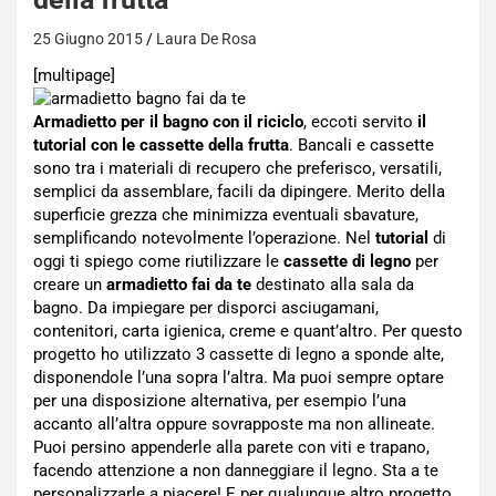
25 Giugno 2015
Laura De Rosa
[multipage]
Armadietto per il bagno con il riciclo
, eccoti servito
il
tutorial con le cassette della frutta
. Bancali e cassette
sono tra i materiali di recupero che preferisco, versatili,
semplici da assemblare, facili da dipingere. Merito della
superficie grezza che minimizza eventuali sbavature,
semplificando notevolmente l’operazione. Nel
tutorial
di
oggi ti spiego come riutilizzare le
cassette di legno
per
creare un
armadietto fai da te
destinato alla sala da
bagno. Da impiegare per disporci asciugamani,
contenitori, carta igienica, creme e quant’altro. Per questo
progetto ho utilizzato 3 cassette di legno a sponde alte,
disponendole l’una sopra l’altra. Ma puoi sempre optare
per una disposizione alternativa, per esempio l’una
accanto all’altra oppure sovrapposte ma non allineate.
Puoi persino appenderle alla parete con viti e trapano,
facendo attenzione a non danneggiare il legno. Sta a te
personalizzarle a piacere! E per qualunque altro progetto