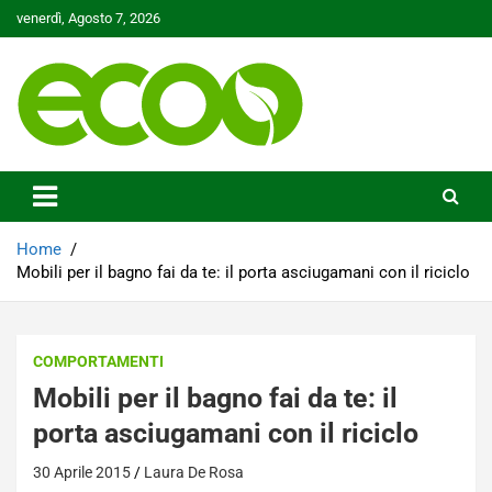
Skip
venerdì, Agosto 7, 2026
to
content
Tutelare il nostro Pianeta è la nostra priorità
Ecoo.it
Home
Mobili per il bagno fai da te: il porta asciugamani con il riciclo
COMPORTAMENTI
Mobili per il bagno fai da te: il
porta asciugamani con il riciclo
30 Aprile 2015
Laura De Rosa