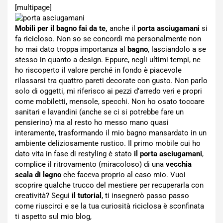
[multipage]
Mobili per il bagno fai da te,
anche il
porta asciugamani
si
fa ricicloso. Non so se concordi ma personalmente non
ho mai dato troppa importanza al
bagno
, lasciandolo a se
stesso in quanto a design. Eppure, negli ultimi tempi, ne
ho riscoperto il valore perché in fondo è piacevole
rilassarsi tra quattro pareti decorate con gusto. Non parlo
solo di oggetti, mi riferisco ai pezzi d’arredo veri e propri
come mobiletti, mensole, specchi. Non ho osato toccare
sanitari e lavandini (anche se ci si potrebbe fare un
pensierino) ma al resto ho messo mano quasi
interamente, trasformando il mio bagno mansardato in un
ambiente deliziosamente rustico. Il primo mobile cui ho
dato vita in fase di restyling è stato
il porta asciugamani
,
complice il ritrovamento (miracoloso) di una
vecchia
scala di legno
che faceva proprio al caso mio. Vuoi
scoprire qualche trucco del mestiere per recuperarla con
creatività? Segui
il tutorial
, ti insegnerò passo passo
come riuscirci e se la tua curiosità riciclosa è sconfinata
ti aspetto sul mio blog,