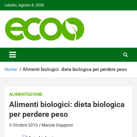
Skip
sabato, Agosto 8, 2026
to
content
Tutelare il nostro Pianeta è la nostra priorità
Ecoo.it
Home
Alimenti biologici: dieta biologica per perdere peso
ALIMENTAZIONE
Alimenti biologici: dieta biologica
per perdere peso
3 Ottobre 2010
Marzia Giupponi