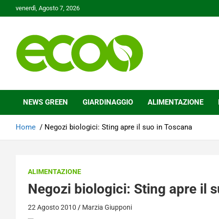
Skip
venerdì, Agosto 7, 2026
to
content
Tutelare il nostro Pianeta è la nostra priorità
Ecoo.it
NEWS GREEN
GIARDINAGGIO
ALIMENTAZIONE
Home
Negozi biologici: Sting apre il suo in Toscana
ALIMENTAZIONE
Negozi biologici: Sting apre il 
22 Agosto 2010
Marzia Giupponi