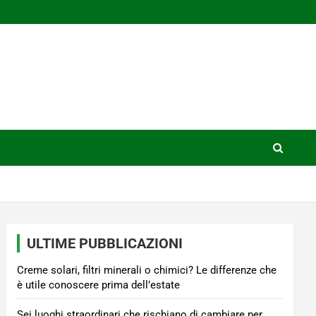
ULTIME PUBBLICAZIONI
Creme solari, filtri minerali o chimici? Le differenze che
è utile conoscere prima dell’estate
Sei luoghi straordinari che rischiano di cambiare per