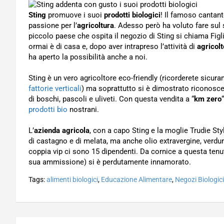
Sting
promuove i suoi
prodotti biologici
! Il famoso cantant
passione per l’
agricoltura
. Adesso però ha voluto fare sul 
piccolo paese che ospita il negozio di Sting si chiama Figli
ormai è di casa e, dopo aver intrapreso l’attività di
agricolt
ha aperto la possibilità anche a noi.
Sting è un vero agricoltore eco-friendly (ricorderete sicur
fattorie verticali
) ma soprattutto si è dimostrato riconoscen
di boschi, pascoli e uliveti. Con questa vendita a “
km zero
prodotti bio
nostrani.
L’
azienda agricola
, con a capo Sting e la moglie Trudie St
di castagno e di melata, ma anche olio extravergine, verdur
coppia vip ci sono 15 dipendenti. Da cornice a questa tenut
sua ammissione) si è perdutamente innamorato.
Tags:
alimenti biologici
,
Educazione Alimentare
,
Negozi Biologici