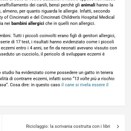
vraffollamento dei canili, bensì perchè gli
animali
hanno la
ì, almeno, per quanto riguarda le allergie. Infatti, secondo
ty of Cincinnati e del Cincinnati Children’s Hospital Medical
ia nei
bambini allergici
che in quelli non allergici.
ni. Tutti i piccoli coinvolti erano figli di genitori allergici,
serie di 17 test, i risultati hanno evidenziato come i piccoli
eczemi entro i 4 anni, se fin da neonati avevano vissuto con
seduto un cucciolo, il pericolo di sviluppare eczemi è
Lo studio ha evidenziato come possedere un gatto in tenera
lità di contrarre eczemi, infatti sono “
13 volte più a rischio
casa
“. Cosa dire: in questo caso
il cane si rivela essere il
Riciclaggio: la scrivania costruita con i libri