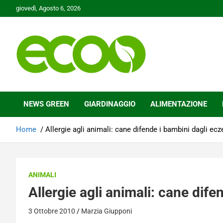
Skip
giovedì, Agosto 6, 2026
to
content
Tutelare il nostro Pianeta è la nostra priorità
Ecoo.it
NEWS GREEN
GIARDINAGGIO
ALIMENTAZIONE
Home
Allergie agli animali: cane difende i bambini dagli ec
ANIMALI
Allergie agli animali: cane dif
3 Ottobre 2010
Marzia Giupponi