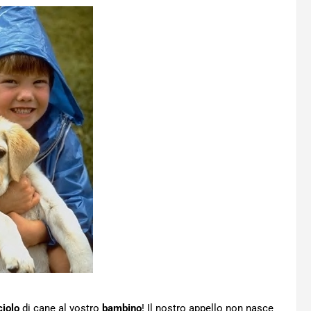
iolo
di cane al vostro
bambino
! Il nostro appello non nasce