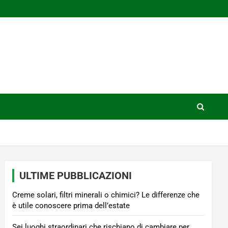
ULTIME PUBBLICAZIONI
Creme solari, filtri minerali o chimici? Le differenze che
è utile conoscere prima dell’estate
Sei luoghi straordinari che rischiano di cambiare per