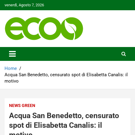
Skip
venerdì, Agosto 7, 2026
to
content
Tutelare il nostro Pianeta è la nostra priorità
Ecoo.it
Home
Acqua San Benedetto, censurato spot di Elisabetta Canalis: il
motivo
NEWS GREEN
Acqua San Benedetto, censurato
spot di Elisabetta Canalis: il
motivo