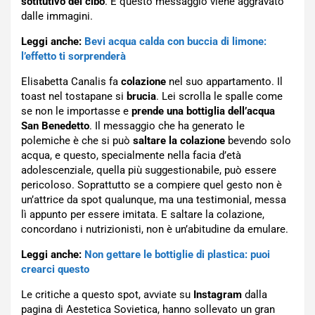
sotitutivo del cibo
. E questo messaggio viene aggravato
dalle immagini.
Leggi anche:
Bevi acqua calda con buccia di limone:
l’effetto ti sorprenderà
Elisabetta Canalis fa
colazione
nel suo appartamento. Il
toast nel tostapane si
brucia
. Lei scrolla le spalle come
se non le importasse e
prende una bottiglia dell’acqua
San Benedetto
. Il messaggio che ha generato le
polemiche è che si può
saltare la colazione
bevendo solo
acqua, e questo, specialmente nella facia d’età
adolescenziale, quella più suggestionabile, può essere
pericoloso. Soprattutto se a compiere quel gesto non è
un’attrice da spot qualunque, ma una testimonial, messa
lì appunto per essere imitata. E saltare la colazione,
concordano i nutrizionisti, non è un’abitudine da emulare.
Leggi anche:
Non gettare le bottiglie di plastica: puoi
crearci questo
Le critiche a questo spot, avviate su
Instagram
dalla
pagina di Aestetica Sovietica, hanno sollevato un gran