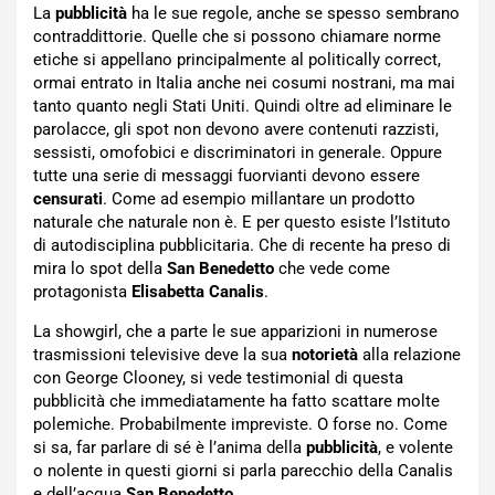
La
pubblicità
ha le sue regole, anche se spesso sembrano
contraddittorie. Quelle che si possono chiamare norme
etiche si appellano principalmente al politically correct,
ormai entrato in Italia anche nei cosumi nostrani, ma mai
tanto quanto negli Stati Uniti. Quindi oltre ad eliminare le
parolacce, gli spot non devono avere contenuti razzisti,
sessisti, omofobici e discriminatori in generale. Oppure
tutte una serie di messaggi fuorvianti devono essere
censurati
. Come ad esempio millantare un prodotto
naturale che naturale non è. E per questo esiste l’Istituto
di autodisciplina pubblicitaria. Che di recente ha preso di
mira lo spot della
San Benedetto
che vede come
protagonista
Elisabetta Canalis
.
La showgirl, che a parte le sue apparizioni in numerose
trasmissioni televisive deve la sua
notorietà
alla relazione
con George Clooney, si vede testimonial di questa
pubblicità che immediatamente ha fatto scattare molte
polemiche. Probabilmente impreviste. O forse no. Come
si sa, far parlare di sé è l’anima della
pubblicità
, e volente
o nolente in questi giorni si parla parecchio della Canalis
e dell’acqua
San Benedetto
.