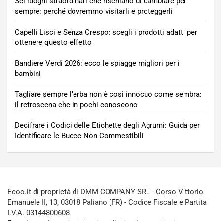
Sei luoghi straordinari che rischiano di cambiare per
sempre: perché dovremmo visitarli e proteggerli
Capelli Lisci e Senza Crespo: scegli i prodotti adatti per
ottenere questo effetto
Bandiere Verdi 2026: ecco le spiagge migliori per i
bambini
Tagliare sempre l’erba non è così innocuo come sembra:
il retroscena che in pochi conoscono
Decifrare i Codici delle Etichette degli Agrumi: Guida per
Identificare le Bucce Non Commestibili
Ecoo.it di proprietà di DMM COMPANY SRL - Corso Vittorio
Emanuele II, 13, 03018 Paliano (FR) - Codice Fiscale e Partita
I.V.A. 03144800608