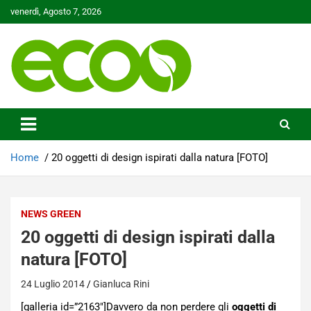
Skip
venerdì, Agosto 7, 2026
to
content
Tutelare il nostro Pianeta è la nostra priorità
Ecoo.it
Home
20 oggetti di design ispirati dalla natura [FOTO]
NEWS GREEN
20 oggetti di design ispirati dalla
natura [FOTO]
24 Luglio 2014
Gianluca Rini
[galleria id=”2163″]Davvero da non perdere gli
oggetti di