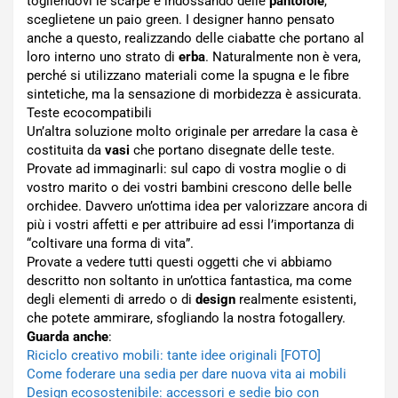
togliendovi le scarpe e indossando delle
pantofole
,
sceglietene un paio green. I designer hanno pensato
anche a questo, realizzando delle ciabatte che portano al
loro interno uno strato di
erba
. Naturalmente non è vera,
perché si utilizzano materiali come la spugna e le fibre
sintetiche, ma la sensazione di morbidezza è assicurata.
Teste ecocompatibili
Un’altra soluzione molto originale per arredare la casa è
costituita da
vasi
che portano disegnate delle teste.
Provate ad immaginarli: sul capo di vostra moglie o di
vostro marito o dei vostri bambini crescono delle belle
orchidee. Davvero un’ottima idea per valorizzare ancora di
più i vostri affetti e per attribuire ad essi l’importanza di
“coltivare una forma di vita”.
Provate a vedere tutti questi oggetti che vi abbiamo
descritto non soltanto in un’ottica fantastica, ma come
degli elementi di arredo o di
design
realmente esistenti,
che potete ammirare, sfogliando la nostra fotogallery.
Guarda anche
:
Riciclo creativo mobili: tante idee originali [FOTO]
Come foderare una sedia per dare nuova vita ai mobili
Design ecosostenibile: accessori e sedie bio con