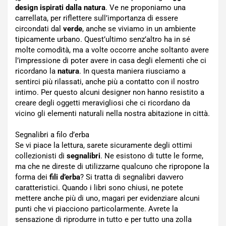
design ispirati dalla natura
. Ve ne proponiamo una
carrellata, per riflettere sull’importanza di essere
circondati dal
verde
, anche se viviamo in un ambiente
tipicamente urbano. Quest’ultimo senz’altro ha in sé
molte comodità, ma a volte occorre anche soltanto avere
l’impressione di poter avere in casa degli elementi che ci
ricordano la
natura
. In questa maniera riusciamo a
sentirci più rilassati, anche più a contatto con il nostro
intimo. Per questo alcuni designer non hanno resistito a
creare degli oggetti meravigliosi che ci ricordano da
vicino gli elementi naturali nella nostra abitazione in città.
Segnalibri a filo d’erba
Se vi piace la lettura, sarete sicuramente degli ottimi
collezionisti di
segnalibri
. Ne esistono di tutte le forme,
ma che ne direste di utilizzarne qualcuno che ripropone la
forma dei
fili d’erba
? Si tratta di segnalibri davvero
caratteristici. Quando i libri sono chiusi, ne potete
mettere anche più di uno, magari per evidenziare alcuni
punti che vi piacciono particolarmente. Avrete la
sensazione di riprodurre in tutto e per tutto una zolla