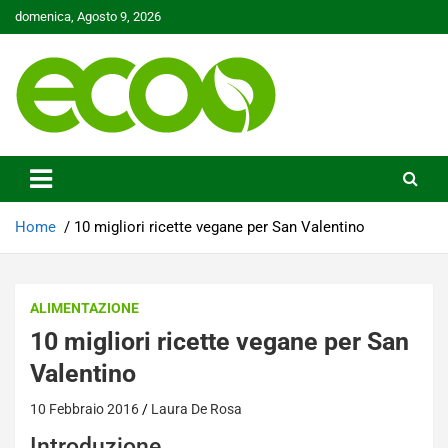
Skip
domenica, Agosto 9, 2026
to
content
Tutelare il nostro Pianeta è la nostra priorità
Ecoo.it
Home
10 migliori ricette vegane per San Valentino
ALIMENTAZIONE
10 migliori ricette vegane per San
Valentino
10 Febbraio 2016
Laura De Rosa
Introduzione