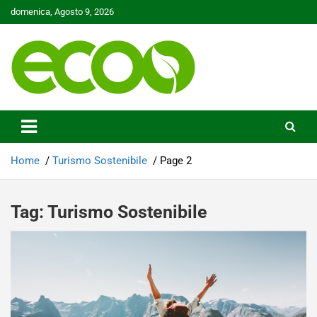
Skip
domenica, Agosto 9, 2026
to
content
Tutelare il nostro Pianeta è la nostra priorità
Ecoo.it
Home
Turismo Sostenibile
Page 2
Tag:
Turismo Sostenibile