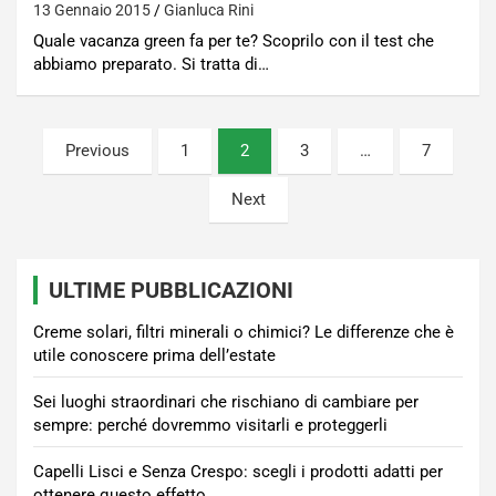
13 Gennaio 2015
Gianluca Rini
Quale vacanza green fa per te? Scoprilo con il test che
abbiamo preparato. Si tratta di…
Paginazione
Previous
1
2
3
…
7
degli
Next
articoli
ULTIME PUBBLICAZIONI
Creme solari, filtri minerali o chimici? Le differenze che è
utile conoscere prima dell’estate
Sei luoghi straordinari che rischiano di cambiare per
sempre: perché dovremmo visitarli e proteggerli
Capelli Lisci e Senza Crespo: scegli i prodotti adatti per
ottenere questo effetto