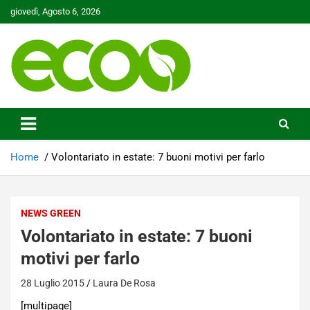
Skip
giovedì, Agosto 6, 2026
to
content
Tutelare il nostro Pianeta è la nostra priorità
Ecoo.it
Home
Volontariato in estate: 7 buoni motivi per farlo
NEWS GREEN
Volontariato in estate: 7 buoni
motivi per farlo
28 Luglio 2015
Laura De Rosa
[multipage]