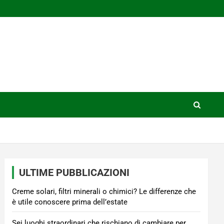
ULTIME PUBBLICAZIONI
Creme solari, filtri minerali o chimici? Le differenze che
è utile conoscere prima dell’estate
Sei luoghi straordinari che rischiano di cambiare per