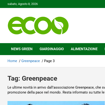
Skip
sabato, Agosto 8, 2026
to
content
Tutelare il nostro Pianeta è la nostra priorità
Ecoo.it
NEWS GREEN
GIARDINAGGIO
ALIMENTAZIONE
Home
Greenpeace
Page 3
Tag:
Greenpeace
Le ultime novità in arrivo dall’associazione Greenpeace, che s
promozione della pace nel mondo. Resta informato su tutte le 