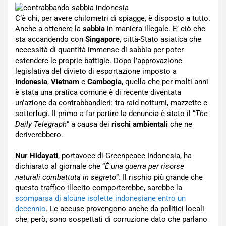
C’è chi, per avere chilometri di spiagge, è disposto a tutto.
Anche a ottenere la
sabbia
in maniera illegale. E’ ciò che
sta accandendo con
Singapore
, città-Stato asiatica che
necessità di quantità immense di sabbia per poter
estendere le proprie battigie. Dopo l’approvazione
legislativa del divieto di esportazione imposto a
Indonesia
,
Vietnam
e
Cambogia
, quella che per molti anni
è stata una pratica comune è di recente diventata
un’azione da contrabbandieri: tra raid notturni, mazzette e
sotterfugi. Il primo a far partire la denuncia è stato il “
The
Daily Telegraph
” a causa dei
rischi ambientali
che ne
deriverebbero.
Nur Hidayati
, portavoce di Greenpeace Indonesia, ha
dichiarato al giornale che “
È una guerra per risorse
naturali combattuta in segreto
“. Il rischio più grande che
questo traffico illecito comporterebbe, sarebbe la
scomparsa di alcune isolette indonesiane entro un
decennio
. Le accuse provengono anche da politici locali
che, però, sono sospettati di corruzione dato che parlano