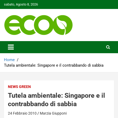
Skip
sabato, Agosto 8, 2026
to
content
Tutelare il nostro Pianeta è la nostra priorità
Ecoo.it
Home
Tutela ambientale: Singapore e il contrabbando di sabbia
NEWS GREEN
Tutela ambientale: Singapore e il
contrabbando di sabbia
24 Febbraio 2010
Marzia Giupponi