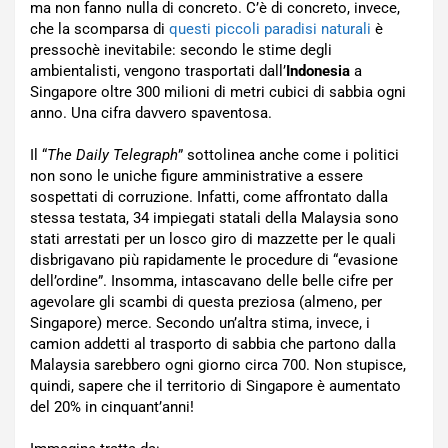
ma non fanno nulla di concreto. C’è di concreto, invece,
che la scomparsa di
questi piccoli paradisi naturali
è
pressochè inevitabile: secondo le stime degli
ambientalisti, vengono trasportati dall’
Indonesia
a
Singapore oltre 300 milioni di metri cubici di sabbia ogni
anno. Una cifra davvero spaventosa.
Il “
The Daily Telegraph
” sottolinea anche come i politici
non sono le uniche figure amministrative a essere
sospettati di corruzione. Infatti, come affrontato dalla
stessa testata, 34 impiegati statali della Malaysia sono
stati arrestati per un losco giro di mazzette per le quali
disbrigavano più rapidamente le procedure di “evasione
dell’ordine”. Insomma, intascavano delle belle cifre per
agevolare gli scambi di questa preziosa (almeno, per
Singapore) merce. Secondo un’altra stima, invece, i
camion addetti al trasporto di sabbia che partono dalla
Malaysia sarebbero ogni giorno circa 700. Non stupisce,
quindi, sapere che il territorio di Singapore è aumentato
del 20% in cinquant’anni!