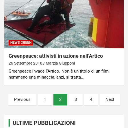
NEWS GREEN
Greenpeace: attivisti in azione nell'Artico
26 Settembre 2010
Marzia Giupponi
Greenpeace invade l’Artico. Non è un titolo di un film,
nemmeno una minaccia, anzi, si tratta…
Paginazione
Previous
1
2
3
4
Next
degli
articoli
ULTIME PUBBLICAZIONI