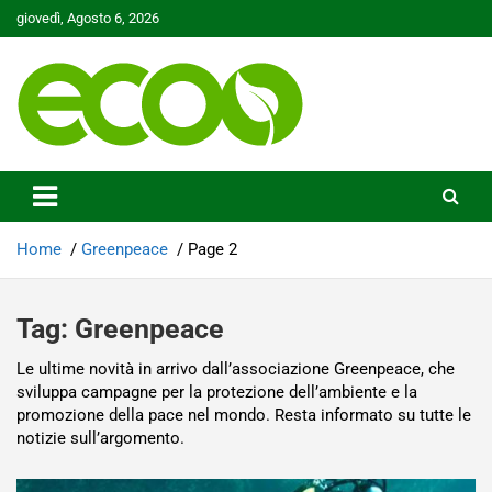
Skip
giovedì, Agosto 6, 2026
to
content
Tutelare il nostro Pianeta è la nostra priorità
Ecoo.it
Home
Greenpeace
Page 2
Tag:
Greenpeace
Le ultime novità in arrivo dall’associazione Greenpeace, che
sviluppa campagne per la protezione dell’ambiente e la
promozione della pace nel mondo. Resta informato su tutte le
notizie sull’argomento.