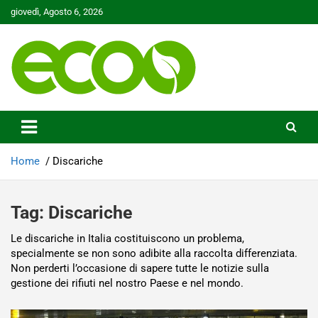
Skip
giovedì, Agosto 6, 2026
to
content
Tutelare il nostro Pianeta è la nostra priorità
Ecoo.it
Home
Discariche
Tag:
Discariche
Le discariche in Italia costituiscono un problema,
specialmente se non sono adibite alla raccolta differenziata.
Non perderti l’occasione di sapere tutte le notizie sulla
gestione dei rifiuti nel nostro Paese e nel mondo.