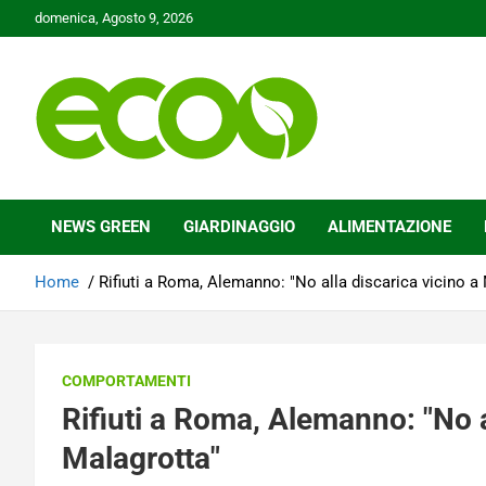
Skip
domenica, Agosto 9, 2026
to
content
Tutelare il nostro Pianeta è la nostra priorità
Ecoo.it
NEWS GREEN
GIARDINAGGIO
ALIMENTAZIONE
Home
Rifiuti a Roma, Alemanno: "No alla discarica vicino a
COMPORTAMENTI
Rifiuti a Roma, Alemanno: "No a
Malagrotta"