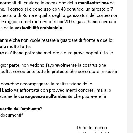
momenti di tensione in occasione della
manifestazione
dei
ano
. Il corteo si è concluso con 43 denunce, un arresto e 7
ella Questura di Roma e quella degli organizzatori del corteo non
i è raggiunto nel momento in cui 200 ragazzi hanno cercato
sa della
sostenibilità ambientale
.
5 anni e che non vuole restare a guardare di fronte a quello
ale
molto forte.
re
di Albano potrebbe mettere a dura prova soprattutto le
ggior parte, non vedono favorevolmente la costruzione
risolta, nonostante tutte le proteste che sono state messe in
e dovrebbe accompagnare la realizzazione delle
l Lazio
va affrontata con provvedimenti concreti, ma allo
razione le
conseguenze sull’ambiente
che può avere la
uardia dell’ambiente
?
 i documenti”
Dopo le recenti