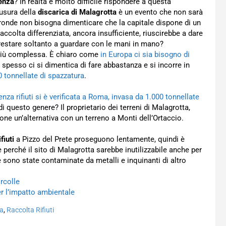
enza
? In realtà è molto difficile rispondere a questa
usura della
discarica di Malagrotta
è un evento che non sarà
tronde non bisogna dimenticare che la capitale dispone di un
olta differenziata, ancora insufficiente, riuscirebbe a dare
 restare soltanto a guardare con le mani in mano?
e più complessa. È chiaro come
in Europa ci sia bisogno di
 spesso ci si dimentica di fare abbastanza e si incorre in
0 tonnellate di spazzatura
.
nza rifiuti si è verificata a Roma, invasa da 1.000 tonnellate
i questo genere? Il proprietario dei terreni di Malagrotta,
one un’alternativa con un terreno a Monti dell’Ortaccio.
fiuti
a Pizzo del Prete proseguono lentamente, quindi è
 perché il sito di Malagrotta sarebbe inutilizzabile anche per
ue sono state contaminate da metalli e inquinanti di altro
orcolle
er l’impatto ambientale
ta
,
Raccolta Rifiuti