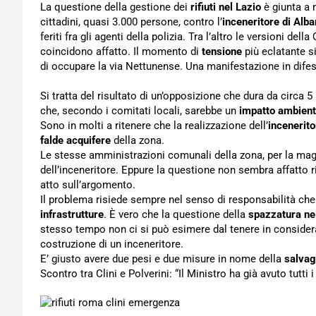
La questione della gestione dei
rifiuti nel Lazio
è giunta a 
cittadini, quasi 3.000 persone, contro l’
inceneritore di Alb
feriti fra gli agenti della polizia. Tra l’altro le versioni d
coincidono affatto. Il momento di
tensione
più eclatante s
di occupare la via Nettunense. Una manifestazione in dife
Si tratta del risultato di un’opposizione che dura da circa 
che, secondo i comitati locali, sarebbe un
impatto ambient
Sono in molti a ritenere che la realizzazione dell’
incenerito
falde acquifere
della zona.
Le stesse amministrazioni comunali della zona, per la ma
dell’inceneritore. Eppure la questione non sembra affatto 
atto sull’argomento.
Il problema risiede sempre nel senso di responsabilità ch
infrastrutture
. È vero che la questione della
spazzatura ne
stesso tempo non ci si può esimere dal tenere in conside
costruzione di un inceneritore.
E’ giusto avere due pesi e due misure in nome della
salvag
Scontro tra Clini e Polverini: “Il Ministro ha già avuto tutti