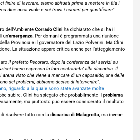
ci finire di lavorare, siamo abituati prima a mettere in fila i
a dice cosa vuole e poi trova i numeri per giustificare
”.
tro dell’Ambiente
Corrado Clini
ha dichiarato che si ha il
i un’
emergenza
. Per domani è programmata una riunione
della Provincia e il governatore del Lazio Polverini. Ma Clini
zione. La situazione appare critica anche per l’atteggiamento
to il prefetto Pecoraro, dopo la conferenza dei servizi su
uzioni hanno espresso la loro contrarieta’ alla discarica. Il
 si arena visto che viene a mancare di un caposaldo, una delle
sono dei problemi, abbiamo deciso di intervenire
“.
iano, riguardo alla quale sono state avanzate molte
bbe subire. Clini ha spiegato che probabilmente il
problema
visamente, ma piuttosto può essere considerato il risultato
i risolvere tutto con la
discarica di Malagrotta
, ma invece