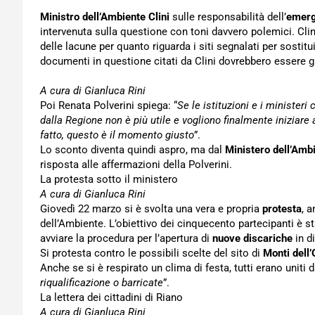
Ministro dell’Ambiente Clini
sulle responsabilità dell’
emerg
intervenuta sulla questione con toni davvero polemici. Cli
delle lacune per quanto riguarda i siti segnalati per sostitu
documenti in questione citati da Clini dovrebbero essere g
A cura di Gianluca Rini
Poi Renata Polverini spiega: “
Se le istituzioni e i ministeri 
dalla Regione non è più utile e vogliono finalmente iniziar
fatto, questo è il momento giusto
”.
Lo sconto diventa quindi aspro, ma dal
Ministero dell’Amb
risposta alle affermazioni della Polverini.
La protesta sotto il ministero
A cura di Gianluca Rini
Giovedì 22 marzo si è svolta una vera e propria
protesta
, 
dell’Ambiente. L’obiettivo dei cinquecento partecipanti è st
avviare la procedura per l’apertura di
nuove discariche
in di
Si protesta contro le possibili scelte del sito di
Monti dell’
Anche se si è respirato un clima di festa, tutti erano uniti
riqualificazione o barricate
”.
La lettera dei cittadini di Riano
A cura di Gianluca Rini