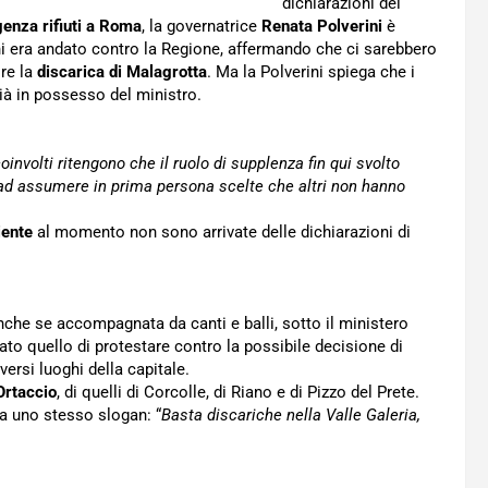
dichiarazioni del
enza rifiuti a Roma
, la governatrice
Renata Polverini
è
ni era andato contro la Regione, affermando che ci sarebbero
ire la
discarica di Malagrotta
. Ma la Polverini spiega che i
ià in possesso del ministro.
coinvolti ritengono che il ruolo di supplenza fin qui svolto
e ad assumere in prima persona scelte che altri non hanno
iente
al momento non sono arrivate delle dichiarazioni di
anche se accompagnata da canti e balli, sotto il ministero
ato quello di protestare contro la possibile decisione di
versi luoghi della capitale.
Ortaccio
, di quelli di Corcolle, di Riano e di Pizzo del Prete.
 da uno stesso slogan: “
Basta discariche nella Valle Galeria,