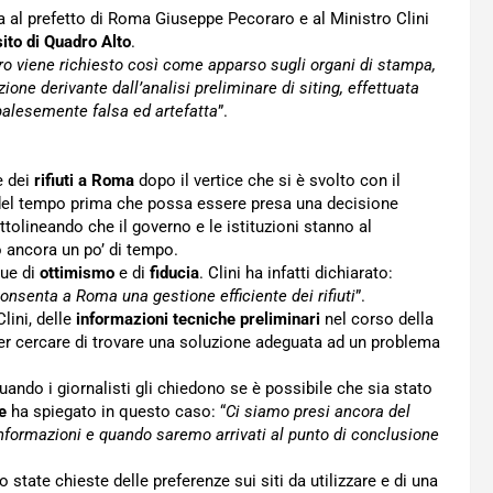
ra al prefetto di Roma Giuseppe Pecoraro e al Ministro Clini
sito di Quadro Alto
.
ro viene richiesto così come apparso sugli organi di stampa,
ione derivante dall’analisi preliminare di siting, effettuata
 palesemente falsa ed artefatta
”.
e dei
rifiuti a Roma
dopo il vertice che si è svolto con il
 del tempo prima che possa essere presa una decisione
tolineando che il governo e le istituzioni stanno al
 ancora un po’ di tempo.
que di
ottimismo
e di
fiducia
. Clini ha infatti dichiarato:
onsenta a Roma una gestione efficiente dei rifiuti
”.
lini, delle
informazioni tecniche preliminari
nel corso della
er cercare di trovare una soluzione adeguata ad un problema
quando i giornalisti gli chiedono se è possibile che sia stato
e
ha spiegato in questo caso: “
Ci siamo presi ancora del
nformazioni e quando saremo arrivati al punto di conclusione
state chieste delle preferenze sui siti da utilizzare e di una