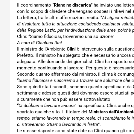
Il coordinamento “
Riano no discarica
” ha inviato una lette
con lo scopo di chiedere che vengano sospesi i rilievi nel
La lettera, tra le altre affermazioni, recita: “
Al signor minist
di rivalutare tutta la situazione escludendo qualsiasi valutaz
dalla Regione Lazio, per l’individuazione delle aree, poichè
Clini: “Siamo fiduciosi, troveremo una soluzione”
A cura di Gianluca Rini
Il ministro dell’Ambiente
Clini
è intervenuto sulla question
Prefetto. Il ministro ha spiegato che è necessario ancora
adeguata. Alle domande dei giornalisti Clini ha risposto sot
momento continuando a lavorare. Per questo è necessario
Secondo quanto affermato dal ministro, il clima è comun
“
Siamo fiduciosi e riusciremo a trovare una soluzione che c
Sono quindi stati raccolti, secondo quanto specificato da C
settimana e adesso questi dati dovranno essere studiati p
sicuramente che non può essere sottovalutato.
“
Ci dobbiamo lavorare ancora
” ha specificato Clini, anche 
scartato qualche sito. Il titolare del
Ministero dell’Ambient
tempo, stiamo lavorando in tempo reale, ci scambiamo le i
ci ritroveremo. Stiamo lavorando in fretta
”.
Le stesse risposte sono state date da Clini quando gli sono 