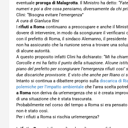
eventuale
proroga di Malagrotta
. Il Ministro ha detto: “
Fate
numeri e poi a dire cosa pensiamo, diversamente da chi prim
Clini: “Bisogna evitare l’emergenza”
A cura di Gianluca Rini
I
rifiuti a Roma
continuano a preoccupare e anche il Minis
dovere di intervenire, in modo da scongiurare il verificarsi d
con il prefetto di Roma, il sindaco Alemanno, il presidente 
non ha assicurato che la riunione serva a trovare una solu
di alcune autorità.
A questo proposito infatti Clini ha dichiarato: “
Mi ha chiama
Corcolle e mi ha fatto il punto della situazione. Alcune istit
piano del prefetto per scongiurare l’emergenza rifiuti cosi’
due discariche provvisorie. E visto che anche per Riano ci 
Intanto si continua a dibattere proprio sulla
discarica di R
polemiche per l’impatto ambientale
che l’area scelta potre
a Roma
non deriva da un’emergenza che si è creata improv
di una situazione che è stata trascurata.
Probabilmente nel corso del tempo a Roma si era pensato d
non è stato così.
Per i rifiuti a Roma si rischia un’emergenza?