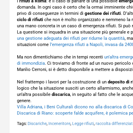
I
rifiuti a Roma
: è il caso di parlare di una possibile
emerg
domanda. In ogni caso è certo che la ormai imminente chi
privo di conseguenze in termini di
gestione dei rifiuti
. D’al
ciclo di rifiuti
che non è molto organizzato e nemmeno la racc
una mano concreta in un caso di emergenza rifiuti. Si può
La questione si inquadra in una situazione più generale 
una gestione adeguata dei rifiuti per ridurne la quantità
, ma
situazioni come
l’emergenza rifiuti a Napoli, invasa da 240
Ma non dimentichiamo che in tempi recenti
un’altra emerge
di immondizia
. Ci troviamo di fronte ad un nuovo pericolo d
Manlio Cerroni, si è detto disponibile a mettere a disposizi
Nel frattempo i lavori per la costruzione di un
deposito di ri
logico che la situazione susciti un certo allarmismo, anche
un’altra possibile
discarica
, in seguito al fatto che le acq
genere.
Villa Adriana, i Beni Culturali dicono no alla discarica di C
Discarica di Riano: scoperte falde acquifere, è polemica p
Tags:
Discariche
,
Inceneritore
,
Legge rifiuti
,
raccolta differenzia