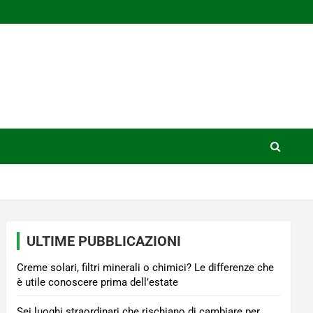
ULTIME PUBBLICAZIONI
Creme solari, filtri minerali o chimici? Le differenze che
è utile conoscere prima dell’estate
Sei luoghi straordinari che rischiano di cambiare per