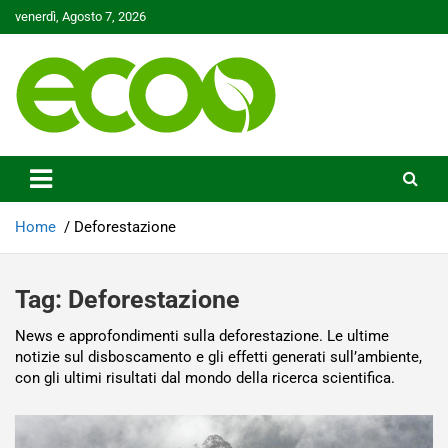
Skip
venerdì, Agosto 7, 2026
to
content
Tutelare il nostro Pianeta è la nostra priorità
Ecoo.it
Home
Deforestazione
Tag:
Deforestazione
News e approfondimenti sulla deforestazione. Le ultime
notizie sul disboscamento e gli effetti generati sull’ambiente,
con gli ultimi risultati dal mondo della ricerca scientifica.