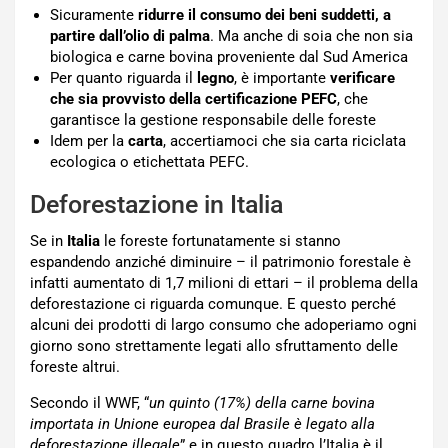
Sicuramente
ridurre il consumo dei beni suddetti, a
partire dall’olio di palma
. Ma anche di soia che non sia
biologica e carne bovina proveniente dal Sud America
Per quanto riguarda il
legno
, è importante
verificare
che sia provvisto della certificazione PEFC
, che
garantisce la gestione responsabile delle foreste
Idem per la
carta
, accertiamoci che sia carta riciclata
ecologica o etichettata PEFC.
Deforestazione in Italia
Se in
Italia
le foreste fortunatamente si stanno
espandendo anziché diminuire – il patrimonio forestale è
infatti aumentato di 1,7 milioni di ettari – il problema della
deforestazione ci riguarda comunque. E questo perché
alcuni dei prodotti di largo consumo che adoperiamo ogni
giorno sono strettamente legati allo sfruttamento delle
foreste altrui.
Secondo il WWF, “
un quinto (17%) della carne bovina
importata in Unione europea dal Brasile è legato alla
deforestazione illegale
” e in questo quadro l’Italia è il