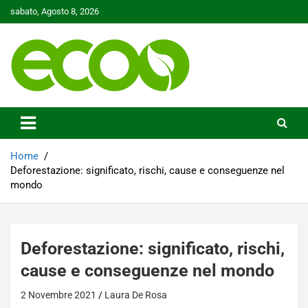
Skip
sabato, Agosto 8, 2026
to
content
Tutelare il nostro Pianeta è la nostra priorità
Ecoo.it
Home
Deforestazione: significato, rischi, cause e conseguenze nel
mondo
Deforestazione: significato, rischi,
cause e conseguenze nel mondo
2 Novembre 2021
Laura De Rosa