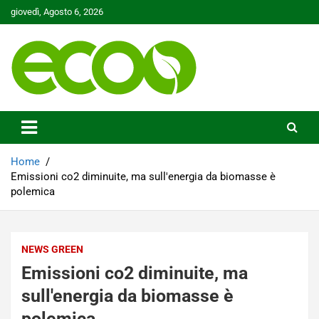
Skip
giovedì, Agosto 6, 2026
to
content
Tutelare il nostro Pianeta è la nostra priorità
Ecoo.it
Home
Emissioni co2 diminuite, ma sull'energia da biomasse è
polemica
NEWS GREEN
Emissioni co2 diminuite, ma
sull'energia da biomasse è
polemica