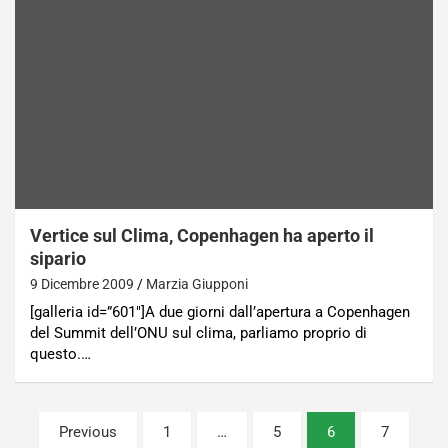
Vertice sul Clima, Copenhagen ha aperto il
sipario
9 Dicembre 2009
Marzia Giupponi
[galleria id=”601″]A due giorni dall’apertura a Copenhagen
del Summit dell’ONU sul clima, parliamo proprio di
questo.…
Paginazione
Previous
1
…
5
6
7