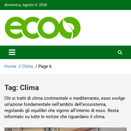
Skip
domenica, Agosto 9, 2026
to
content
Tutelare il nostro Pianeta è la nostra priorità
Ecoo.it
Home
Clima
Page 6
Tag:
Clima
Chi si tratti di clima continentale o mediterraneo, esso svolge
un’azione fondamentale nell’ambito dell’ecosistema,
regolando gli equilibri che vigono all’interno di esso. Resta
informato su tutte le notizie che riguardano il clima.