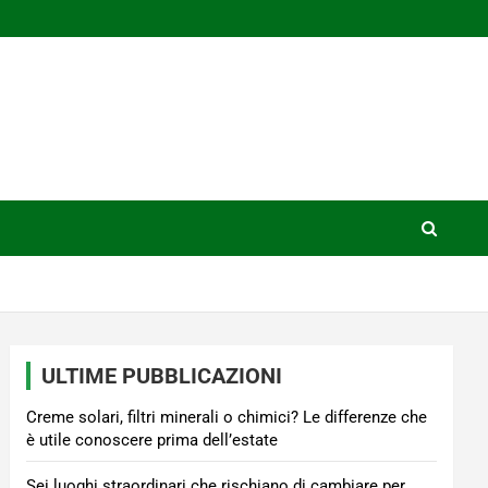
ULTIME PUBBLICAZIONI
Creme solari, filtri minerali o chimici? Le differenze che
è utile conoscere prima dell’estate
Sei luoghi straordinari che rischiano di cambiare per