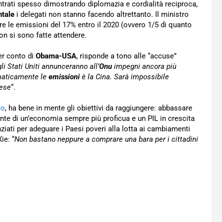
ntrati spesso dimostrando diplomazia e cordialità reciproca,
tale
i delegati non stanno facendo altrettanto. Il ministro
are le emissioni del 17% entro il 2020 (ovvero 1/5 di quanto
on si sono fatte attendere.
r conto di
Obama-USA
, risponde a tono alle “accuse”
li Stati Uniti annunceranno all’
Onu
impegni ancora più
maticamente le
emissioni
è la Cina. Sarà impossibile
nese
“.
to
, ha bene in mente gli obiettivi da raggiungere: abbassare
fronte di un’economia sempre più proficua e un PIL in crescita
anziati per adeguare i Paesi poveri alla lotta ai cambiamenti
ie: “
Non bastano neppure a comprare una bara per i cittadini