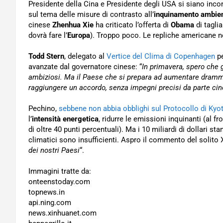
Presidente della Cina e Presidente degli USA si siano inco
sul tema delle misure di contrasto all’
inquinamento ambien
cinese
Zhenhua Xie
ha criticato l’offerta di
Obama
di tagli
dovrà fare l’
Europa
). Troppo poco. Le repliche americane n
Todd Stern
, delegato al
Vertice del Clima di Copenhagen
pe
avanzate dal governatore cinese: “
In primavera, spero che g
ambiziosi. Ma il Paese che si prepara ad aumentare dram
raggiungere un accordo, senza impegni precisi da parte ci
Pechino,
sebbene non abbia obblighi sul Protocollo di Kyo
l’
intensità energetica
, ridurre le emissioni inquinanti (al 
di oltre 40 punti percentuali). Ma i 10 miliardi di dollari st
climatici sono insufficienti. Aspro il commento del solito X
dei nostri Paesi
“.
Immagini tratte da:
onteenstoday.com
topnews.in
api.ning.com
news.xinhuanet.com