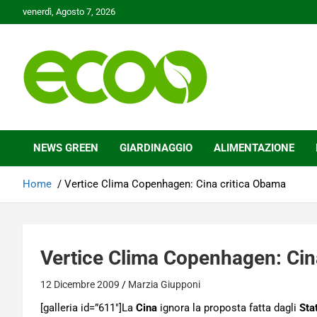
Skip
venerdì, Agosto 7, 2026
to
content
Tutelare il nostro Pianeta è la nostra priorità
Ecoo.it
NEWS GREEN
GIARDINAGGIO
ALIMENTAZIONE
Home
Vertice Clima Copenhagen: Cina critica Obama
Vertice Clima Copenhagen: Cin
12 Dicembre 2009
Marzia Giupponi
[galleria id=”611″]La
Cina
ignora la proposta fatta dagli
Stat