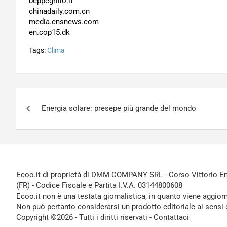
beppegrillo.it
chinadaily.com.cn
media.cnsnews.com
en.cop15.dk
Tags:
Clima
Navigazione
Energia solare: presepe più grande del mondo
articoli
Ecoo.it di proprietà di DMM COMPANY SRL - Corso Vittorio Ema
(FR) - Codice Fiscale e Partita I.V.A. 03144800608
Ecoo.it non è una testata giornalistica, in quanto viene aggior
Non può pertanto considerarsi un prodotto editoriale ai sensi 
Copyright ©2026 - Tutti i diritti riservati -
Contattaci