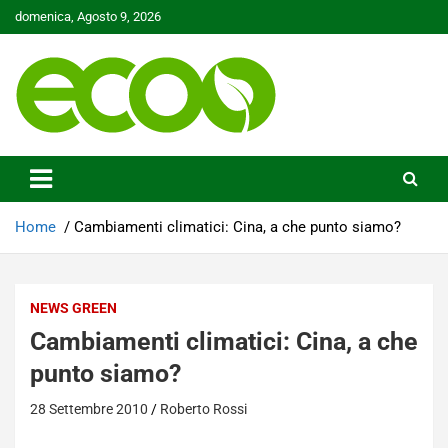
Skip
domenica, Agosto 9, 2026
to
content
Tutelare il nostro Pianeta è la nostra priorità
Ecoo.it
Home
Cambiamenti climatici: Cina, a che punto siamo?
NEWS GREEN
Cambiamenti climatici: Cina, a che
punto siamo?
28 Settembre 2010
Roberto Rossi