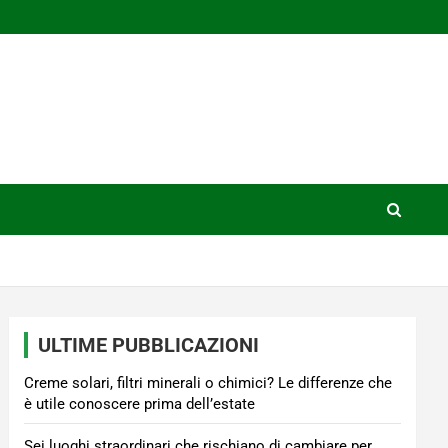
ULTIME PUBBLICAZIONI
Creme solari, filtri minerali o chimici? Le differenze che
è utile conoscere prima dell’estate
Sei luoghi straordinari che rischiano di cambiare per