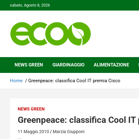
Skip
sabato, Agosto 8, 2026
to
content
Tutelare il nostro Pianeta è la nostra priorità
Ecoo.it
NEWS GREEN
GIARDINAGGIO
ALIMENTAZIONE
Home
Greenpeace: classifica Cool IT premia Cisco
NEWS GREEN
Greenpeace: classifica Cool IT
11 Maggio 2010
Marzia Giupponi