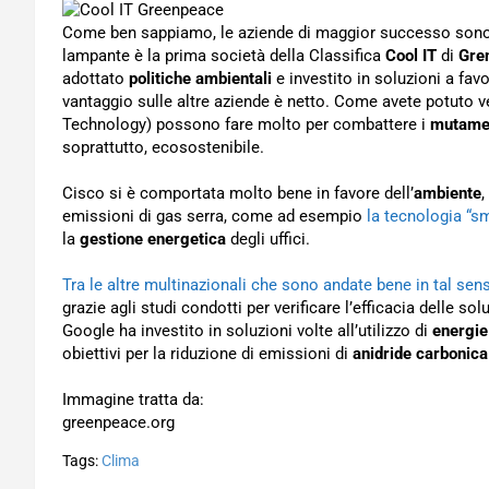
Come ben sappiamo, le aziende di maggior successo sono 
lampante è la prima società della Classifica
Cool IT
di
Gre
adottato
politiche ambientali
e investito in soluzioni a fav
vantaggio sulle altre aziende è netto. Come avete potuto v
Technology) possono fare molto per combattere i
mutamen
soprattutto, ecosostenibile.
Cisco si è comportata molto bene in favore dell’
ambiente
,
emissioni di gas serra, come ad esempio
la tecnologia “sm
la
gestione energetica
degli uffici.
Tra le altre multinazionali che sono andate bene in tal sen
grazie agli studi condotti per verificare l’efficacia delle sol
Google ha investito in soluzioni volte all’utilizzo di
energie
obiettivi per la riduzione di emissioni di
anidride carbonica
Immagine tratta da:
greenpeace.org
Tags:
Clima