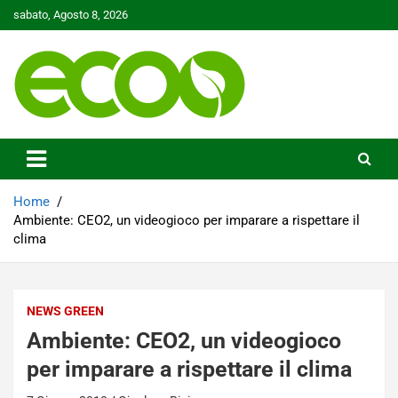
Skip
sabato, Agosto 8, 2026
to
content
Tutelare il nostro Pianeta è la nostra priorità
Ecoo.it
Home
Ambiente: CEO2, un videogioco per imparare a rispettare il
clima
NEWS GREEN
Ambiente: CEO2, un videogioco
per imparare a rispettare il clima