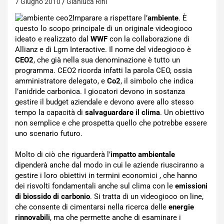
7 Giugno 2010
Gianluca Rini
Imparare a rispettare l’
ambiente
. È
questo lo scopo principale di un originale videogioco
ideato e realizzato dal
WWF
con la collaborazione di
Allianz e di Lgm Interactive. Il nome del videogioco è
CEO2
, che già nella sua denominazione è tutto un
programma. CEO2 ricorda infatti la parola CEO, ossia
amministratore delegato, e
Co2
, il simbolo che indica
l’anidride carbonica. I giocatori devono in sostanza
gestire il budget aziendale e devono avere allo stesso
tempo la capacità di
salvaguardare il clima
. Un obiettivo
non semplice e che prospetta quello che potrebbe essere
uno scenario futuro.
Molto di ciò che riguarderà l’
impatto ambientale
dipenderà anche dal modo in cui le aziende riusciranno a
gestire i loro obiettivi in termini economici , che hanno
dei risvolti fondamentali anche sul clima con le
emissioni
di biossido di carbonio
. Si tratta di un videogioco on line,
che consente di cimentarsi nella ricerca delle
energie
rinnovabili
, ma che permette anche di esaminare i