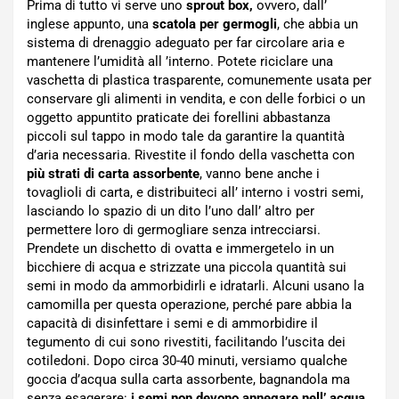
Prima di tutto vi serve uno
sprout box,
ovvero, dall’
inglese appunto, una
scatola per germogli
, che abbia un
sistema di drenaggio adeguato per far circolare aria e
mantenere l’umidità all ’interno. Potete riciclare una
vaschetta di plastica trasparente, comunemente usata per
conservare gli alimenti in vendita, e con delle forbici o un
oggetto appuntito praticate dei forellini abbastanza
piccoli sul tappo in modo tale da garantire la quantità
d’aria necessaria. Rivestite il fondo della vaschetta con
più strati di carta assorbente
, vanno bene anche i
tovaglioli di carta, e distribuiteci all’ interno i vostri semi,
lasciando lo spazio di un dito l’uno dall’ altro per
permettere loro di germogliare senza intrecciarsi.
Prendete un dischetto di ovatta e immergetelo in un
bicchiere di acqua e strizzate una piccola quantità sui
semi in modo da ammorbidirli e idratarli. Alcuni usano la
camomilla per questa operazione, perché pare abbia la
capacità di disinfettare i semi e di ammorbidire il
tegumento di cui sono rivestiti, facilitando l’uscita dei
cotiledoni. Dopo circa 30-40 minuti, versiamo qualche
goccia d’acqua sulla carta assorbente, bagnandola ma
senza esagerare:
i semi non devono annegare nell’ acqua
,