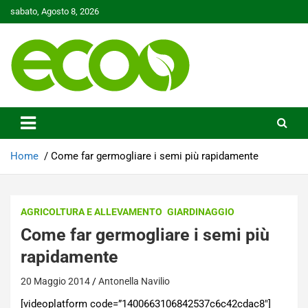
Skip
sabato, Agosto 8, 2026
to
content
Tutelare il nostro Pianeta è la nostra priorità
Ecoo.it
Home
Come far germogliare i semi più rapidamente
AGRICOLTURA E ALLEVAMENTO
GIARDINAGGIO
Come far germogliare i semi più
rapidamente
20 Maggio 2014
Antonella Navilio
[videoplatform code=”1400663106842537c6c42cdac8″]