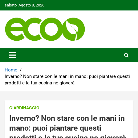
Skip
sabato, Agosto 8, 2026
to
content
Tutelare il nostro Pianeta è la nostra priorità
Ecoo.it
Home
Inverno? Non stare con le mani in mano: puoi piantare questi
prodotti e la tua cucina ne gioverà
GIARDINAGGIO
Inverno? Non stare con le mani in
mano: puoi piantare questi
prodotti e la tua cucina ne gioverà