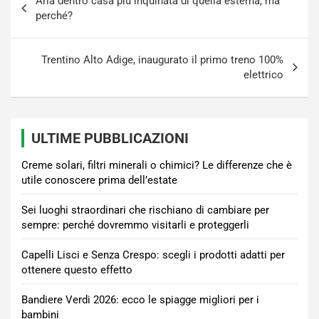
Aria dentro casa più inquinata di quella esterna, ma
articoli
perché?
Trentino Alto Adige, inaugurato il primo treno 100%
elettrico
ULTIME PUBBLICAZIONI
Creme solari, filtri minerali o chimici? Le differenze che è
utile conoscere prima dell’estate
Sei luoghi straordinari che rischiano di cambiare per
sempre: perché dovremmo visitarli e proteggerli
Capelli Lisci e Senza Crespo: scegli i prodotti adatti per
ottenere questo effetto
Bandiere Verdi 2026: ecco le spiagge migliori per i
bambini