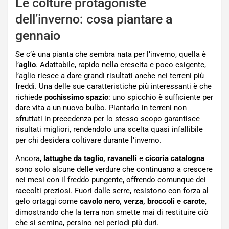
Le colture protagoniste
dell’inverno: cosa piantare a
gennaio
Se c’è una pianta che sembra nata per l’inverno, quella è
l’
aglio
. Adattabile, rapido nella crescita e poco esigente,
l’aglio riesce a dare grandi risultati anche nei terreni più
freddi. Una delle sue caratteristiche più interessanti è che
richiede
pochissimo spazio
: uno spicchio è sufficiente per
dare vita a un nuovo bulbo. Piantarlo in terreni non
sfruttati in precedenza per lo stesso scopo garantisce
risultati migliori, rendendolo una scelta quasi infallibile
per chi desidera coltivare durante l’inverno.
Ancora,
l
attughe da taglio, ravanelli
e
cicoria catalogna
sono solo alcune delle verdure che continuano a crescere
nei mesi con il freddo pungente, offrendo comunque dei
raccolti preziosi. Fuori dalle serre, resistono con forza al
gelo ortaggi come
cavolo nero, verza, broccoli e carote
,
dimostrando che la terra non smette mai di restituire ciò
che si semina, persino nei periodi più duri.