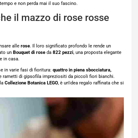
 tempo e non perda mai il suo fascino.
he il mazzo di rose rosse
nsare alle
rose
. Il loro significato profondo le rende un
eato un
Bouquet di rose
da
822 pezzi
, una proposta elegante
e in casa.
n varie fasi di fioritura:
quattro in piena sbocciatura,
 e rametti di gipsofila impreziositi da piccoli fiori bianchi.
lla
Collezione Botanica LEGO
, è un’idea regalo raffinata che si