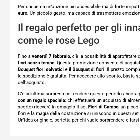
Per chi cerca un’opzione più accessibile ma di forte impatt
euro
. Un piccolo gesto, ma capace di trasmettere emozione
Il regalo perfetto per gli i
come le rose Lego
Fino a
venerdì 7 febbraio
, c’è la possibilità di approfittare d
fiori senza tempo
. Questa promozione consente di acquista
Bouquet fiori selvatici
e
il Bouquet di fiori
. Il prezzo comp
la spedizione è gratuita. Per accedere allo sconto, basta 
dell’acquisto.
C’è un’ultima sorpresa per rendere questo periodo ancora
con un regalo speciale
: chi effettuerà un acquisto di alm
scorte) riceverà in omaggio il set
Fiori di Campo
, un picco
fiori e la magia della costruzione si uniscono in questi se
Un’idea originale, perfetta per chi vuole sorprendere e far