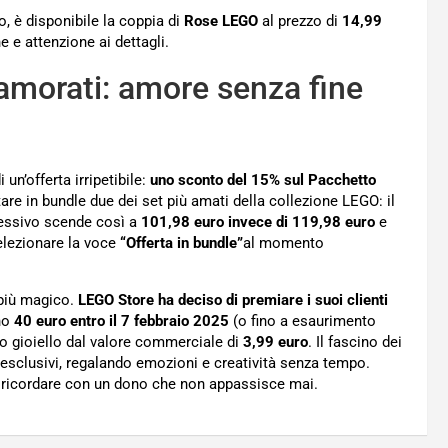
o, è disponibile la coppia di
Rose LEGO
al prezzo di
14,99
 e attenzione ai dettagli.
nnamorati: amore senza fine
i un’offerta irripetibile:
uno sconto del 15% sul Pacchetto
re in bundle due dei set più amati della collezione LEGO: il
lessivo scende così a
101,98 euro invece di 119,98 euro
e
selezionare la voce
“Offerta in bundle”
al momento
 più magico.
LEGO Store ha deciso di premiare i suoi clienti
eno
40 euro entro il 7 febbraio 2025
(o fino a esaurimento
lo gioiello dal valore commerciale di
3,99 euro
. Il fascino dei
t esclusivi, regalando emozioni e creatività senza tempo.
si ricordare con un dono che non appassisce mai.