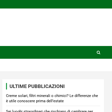
ULTIME PUBBLICAZIONI
Creme solari, filtri minerali o chimici? Le differenze che
è utile conoscere prima dell’estate
Sei luoghi straordinari che rischiano di cambiare per