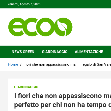
Skip
venerdì, Agosto 7, 2026
to
content
Tutelare il nostro Pianeta è la nostra priorità
Ecoo.it
NEWS GREEN
GIARDINAGGIO
ALIMENTAZIONE
Home
I fiori che non appassiscono mai: il regalo di San Val
GIARDINAGGIO
I fiori che non appassiscono mai
perfetto per chi non ha tempo d