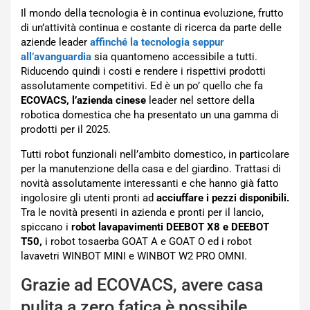
Il mondo della tecnologia è in continua evoluzione, frutto
di un’attività continua e costante di ricerca da parte delle
aziende leader
affinché la tecnologia seppur
all’avanguardia
sia quantomeno accessibile a tutti.
Riducendo quindi i costi e rendere i rispettivi prodotti
assolutamente competitivi. Ed è un po’ quello che fa
ECOVACS, l’azienda cinese
leader nel settore della
robotica domestica che ha presentato un una gamma di
prodotti per il 2025.
Tutti robot funzionali nell’ambito domestico, in particolare
per la manutenzione della casa e del giardino. Trattasi di
novità assolutamente interessanti e che hanno già fatto
ingolosire gli utenti pronti ad
acciuffare i pezzi disponibili.
Tra le novità presenti in azienda e pronti per il lancio,
spiccano i
robot lavapavimenti DEEBOT X8 e DEEBOT
T50,
i robot tosaerba GOAT A e GOAT O ed i robot
lavavetri WINBOT MINI e WINBOT W2 PRO OMNI.
Grazie ad ECOVACS, avere casa
pulita a zero fatica è possibile