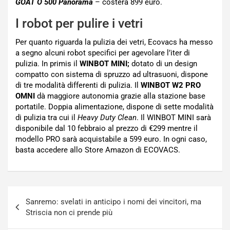
GOAT O 500 Panorama
– costerà 899 euro.
I robot per pulire i vetri
Per quanto riguarda la pulizia dei vetri, Ecovacs ha messo
a segno alcuni robot specifici per agevolare l’iter di
pulizia. In primis il
WINBOT MINI;
dotato di un design
compatto con sistema di spruzzo ad ultrasuoni, dispone
di tre modalità differenti di pulizia. Il
WINBOT W2 PRO
OMNI
dà maggiore autonomia grazie alla stazione base
portatile. Doppia alimentazione, dispone di sette modalità
di pulizia tra cui il
Heavy Duty Clean
. Il WINBOT MINI sarà
disponibile dal 10 febbraio al prezzo di €299 mentre il
modello PRO sarà acquistabile a 599 euro. In ogni caso,
basta accedere allo Store Amazon di ECOVACS.
Navigazione
Sanremo: svelati in anticipo i nomi dei vincitori, ma
articoli
Striscia non ci prende più