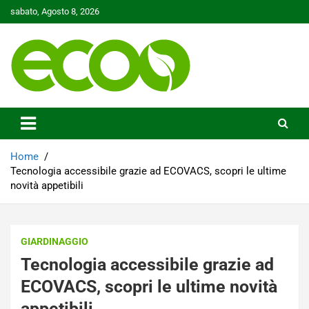
Skip
sabato, Agosto 8, 2026
to
content
Tutelare il nostro Pianeta è la nostra priorità
Ecoo.it
Home
Tecnologia accessibile grazie ad ECOVACS, scopri le ultime
novità appetibili
GIARDINAGGIO
Tecnologia accessibile grazie ad
ECOVACS, scopri le ultime novità
appetibili