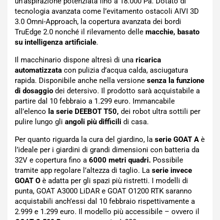
un’aspirazione potenziata fino a 18.000 Pa. Dotato di
tecnologia avanzata come l’evitamento ostacoli AIVI 3D
3.0 Omni-Approach, la copertura avanzata dei bordi
TruEdge 2.0 nonché il rilevamento delle
macchie, basato
su intelligenza artificiale
.
Il macchinario dispone altresì di una
ricarica
automatizzata
con pulizia d’acqua calda, asciugatura
rapida. Disponibile anche nella versione
senza la funzione
di dosaggio
dei detersivo. Il prodotto sarà acquistabile a
partire dal 10 febbraio a 1.299 euro. Immancabile
all’elenco
la serie DEEBOT T50,
dei robot ultra sottili per
pulire lungo gli
angoli più difficili
di casa.
Per quanto riguarda la cura del giardino, la
serie GOAT A
è
l’ideale per i giardini di grandi dimensioni con batteria da
32V e copertura fino a
6000 metri quadri.
Possibile
tramite app regolare l’altezza di taglio. La
serie invece
GOAT O
è adatta per gli spazi più ristretti. I modelli di
punta, GOAT A3000 LiDAR e GOAT O1200 RTK saranno
acquistabili anch’essi dal 10 febbraio rispettivamente a
2.999 e 1.299 euro. Il modello più accessibile – ovvero il