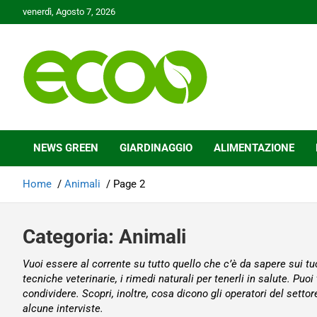
Skip
venerdì, Agosto 7, 2026
to
content
Tutelare il nostro Pianeta è la nostra priorità
Ecoo.it
NEWS GREEN
GIARDINAGGIO
ALIMENTAZIONE
Home
Animali
Page 2
Categoria:
Animali
Vuoi essere al corrente su tutto quello che c’è da sapere sui tu
tecniche veterinarie, i rimedi naturali per tenerli in salute. Puoi
condividere. Scopri, inoltre, cosa dicono gli operatori del setto
alcune interviste.