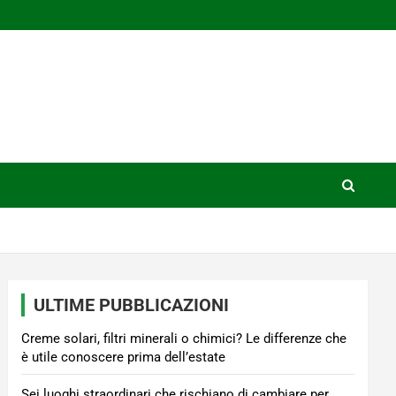
ULTIME PUBBLICAZIONI
Creme solari, filtri minerali o chimici? Le differenze che
è utile conoscere prima dell’estate
Sei luoghi straordinari che rischiano di cambiare per