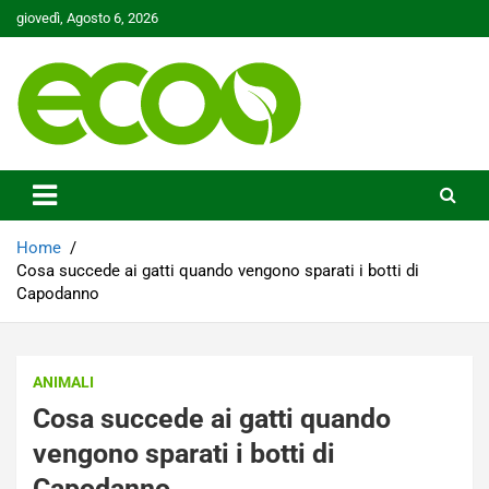
Skip
giovedì, Agosto 6, 2026
to
content
Tutelare il nostro Pianeta è la nostra priorità
Ecoo.it
Home
Cosa succede ai gatti quando vengono sparati i botti di
Capodanno
ANIMALI
Cosa succede ai gatti quando
vengono sparati i botti di
Capodanno