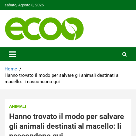
Skip
sabato, Agosto 8, 2026
to
content
Tutelare il nostro Pianeta è la nostra priorità
Ecoo.it
Home
Hanno trovato il modo per salvare gli animali destinati al
macello: li nascondono qui
ANIMALI
Hanno trovato il modo per salvare
gli animali destinati al macello: li
nascondono qui