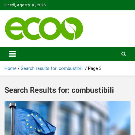
Skip
lunedì, Agosto 10, 2026
to
content
Tutelare il nostro Pianeta è la nostra priorità
Ecoo.it
Home
Search results for: combustibili
Page 3
Search Results for:
combustibili