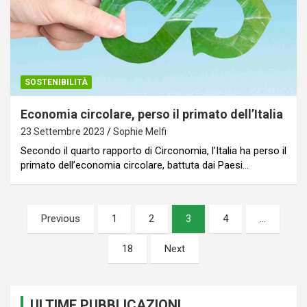
SOSTENIBILITÀ
Economia circolare, perso il primato dell’Italia
23 Settembre 2023
Sophie Melfi
Secondo il quarto rapporto di Circonomia, l’Italia ha perso il
primato dell’economia circolare, battuta dai Paesi…
Paginazione
Previous
1
2
3
4
…
degli
18
Next
articoli
ULTIME PUBBLICAZIONI