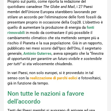
Proprio sul punto, come riporta la redazione del
quotidiano canadese
The Globe and Mail
, i 27 Paesi
membri dell’Unione Europea starebbero lavorando per
stilare un accordo per l’eliminazione delle fonti fossili da
presentare proprio in occasione della Cop28. L’obiettivo è
quello di aumentare la produzione di energia da
fonti
rinnovabili
in modo da contrastare il più possibile il
cambiamento climatico che sta mettendo sempre più a
rischio il Pianeta e la sua popolazione. Già in un rapporto,
pubblicato nei mesi scorsi dall’Ipcc dell’Onu, il segretario
generale,
António Guterres
, aveva spiegato che la “
finestra
di opportunità per garantire un futuro vivibile e sostenibile
per tutti
” si sta velocemente chiudendo.
In vari Paesi, non solo europei, si è provveduto in tal
senso con la
realizzazione di
parchi eolici
e fotovoltaici,
già in funzione da tempo.
Non tutte le nazioni a favore
dell’accordo
Tanti dei Paesi membri si augurano di arrivare ad una