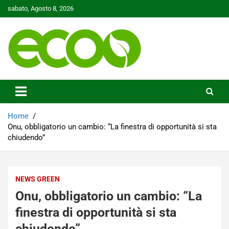
Skip
sabato, Agosto 8, 2026
to
content
Tutelare il nostro Pianeta è la nostra priorità
Ecoo.it
Home
Onu, obbligatorio un cambio: “La finestra di opportunità si sta
chiudendo”
NEWS GREEN
Onu, obbligatorio un cambio: “La
finestra di opportunità si sta
chiudendo”