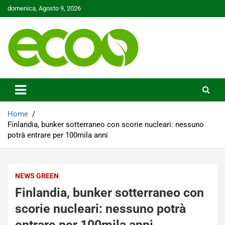
Skip
domenica, Agosto 9, 2026
to
content
Tutelare il nostro Pianeta è la nostra priorità
Ecoo.it
Home
Finlandia, bunker sotterraneo con scorie nucleari: nessuno
potrà entrare per 100mila anni
NEWS GREEN
Finlandia, bunker sotterraneo con
scorie nucleari: nessuno potrà
entrare per 100mila anni